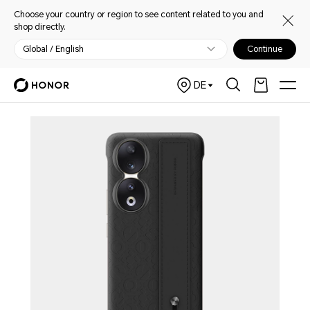
Choose your country or region to see content related to you and
shop directly.
Global / English
Continue
DE