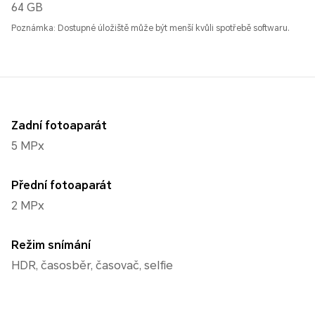
64 GB
Poznámka: Dostupné úložiště může být menší kvůli spotřebě softwaru.
Zadní fotoaparát
5 MPx
Přední fotoaparát
2 MPx
Režim snímání
HDR, časosběr, časovač, selfie