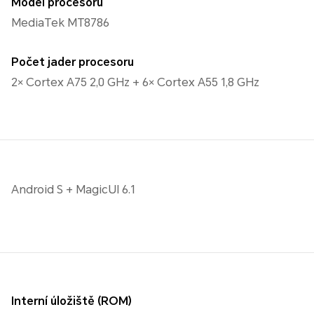
Model procesoru
MediaTek MT8786
Počet jader procesoru
2× Cortex A75 2,0 GHz + 6× Cortex A55 1,8 GHz
Android S + MagicUI 6.1
Interní úložiště (ROM)