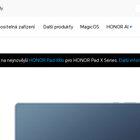
y.
ositelná zařízení
Další produkty
MagicOS
HONOR AI
 na nejnovější
HONOR Pad X8b
pro HONOR Pad X Series.
Další inf