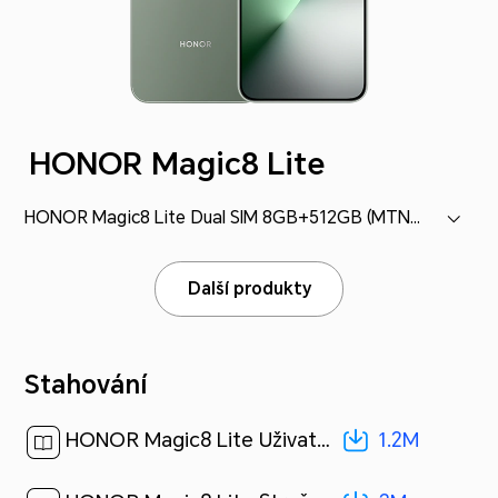
HONOR Magic8 Lite
HONOR Magic8 Lite Dual SIM 8GB+512GB (MTN-NX1M)
Další produkty
Stahování
1.2M
HONOR Magic8 Lite Uživatelská příručka-(MagicOS 9.0_01,cs)[ 1.2M ]