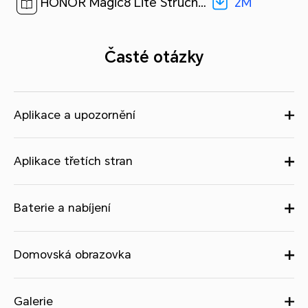
2M
HONOR Magic8 Lite Stručný návod k obsluze-(Magic OS 9.0_01,MTN-NX1M,cs)[ 2M ]
Časté otázky
Aplikace a upozornění
Aplikace třetích stran
Baterie a nabíjení
Domovská obrazovka
Galerie