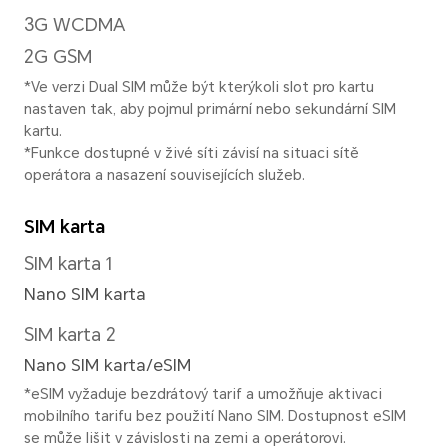
Nočn
se může lišit v závislosti
na režimu fotografování.
Filt
SKE
DOK
makr
úsmě
VYS
atd.