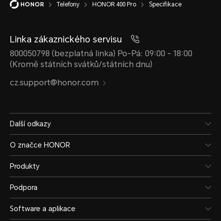
Telefony
HONOR 400 Pro
Specifikace
Odolnost proti vodě a prach
Linka zákaznického servisu
800050798 (bezplatná linka) Po-Pá: 09:00 - 18:00
(Kromě státních svátků/státních dnu)
IP68 a IP69
cz.support@honor.com
*Telefon není profesionálně vodotěs
Další odkazy
stříkající vodě, vodě a prachu při b
O značce HONOR
HONOR 400 Pro byl testován za kon
Produkty
laboratorních podmínek a dosahuje 
Podpora
souladu s normami GB/T 4208-2017 (
Software a aplikace
(mezinárodní). Odolnost proti stříkaj