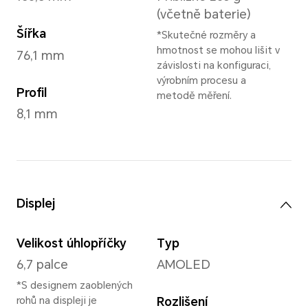
Lunar Grey
,
Midni
*Může se lišit na růz
Hmotnost a rozměry