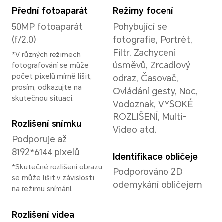
Androidu 15)
Paměť
12GB+512GB
*Dostupná interní paměť může být 