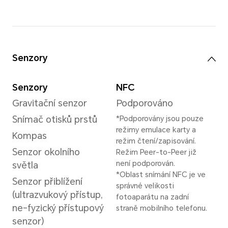
Rozlišení videa
Podpora až do
rozlišení 3840*2160
pixelů
*Skutečné rozlišení videa
se může lišit v závislosti
na režimu snímání.