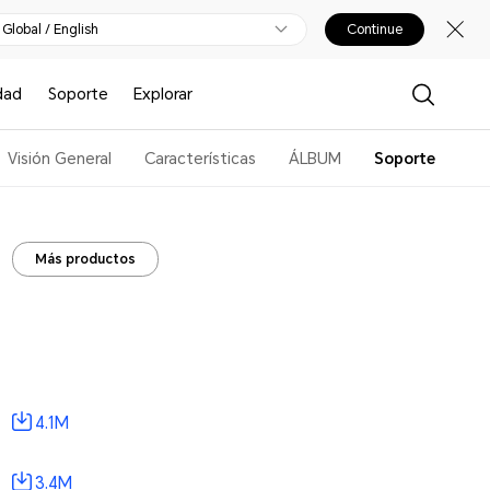
Global / English
Continue
dad
Soporte
Explorar
Visión General
Características
ÁLBUM
Soporte
Más productos
4.1M
3.4M