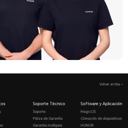
Volver arriba
tos
Soporte Técnico
Software y Aplicación
s
Soporte
MagicOS
Póliza de Garantía
Clonación de dispositivos
es
Garantía multipaís
HONOR