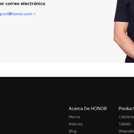
or correo electrónico
pport@honor.com
Acerca De HONOR
Produc
Marca
Celulare
Noticias
Tablets
Blog
Wearabl