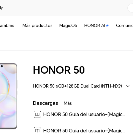
y.
arables
Más productos
MagicOS
HONOR AI
Comuni
HONOR 50
HONOR 50 6GB+128GB Dual Card (NTH-NX9)
Descargas
Más
HONOR 50 Guía del usuario-(Magic UI 6.0_01,es-us)[ 4.1M ]
HONOR 50 Guía del usuario-(MagicUI 4.2_01,es-us)[ 3.4M ]