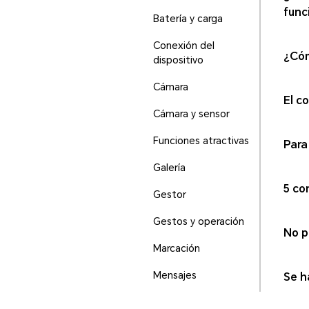
func
Batería y carga
Conexión del
¿Cóm
dispositivo
Cámara
El c
Cámara y sensor
Funciones atractivas
Para
Galería
5 co
Gestor
Gestos y operación
No p
Marcación
Mensajes
Se h
Otra información