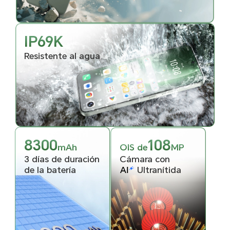
IP69K
Resistente al agua
8300
108
mAh
OIS de
MP
3 días de duración
Cámara con
de la batería
Ultranítida