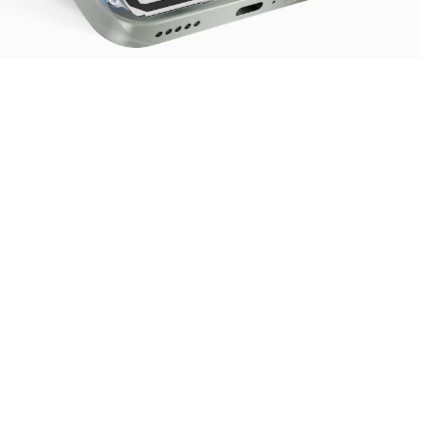
Hasta
6
66
años
W
11
Un rendimiento en el que
HONOR SuperCharge
10
puedes confiar
Carga inversa
Energiza tus dispositivos en
cualquier momento
También funciona como una batería portátil para una carga