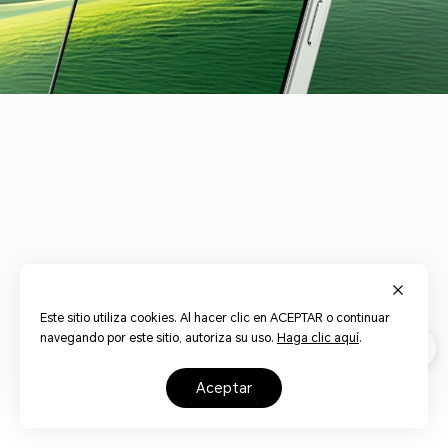
3840Hz
HONOR Eye Comfort
Atenuación libre de
Atenuación
17
Display
riesgos
dinámica
Visualización
Hardware de Baja
Pantalla con
nocturna circadiana
Luz Azul
desenfoque
Este sitio utiliza cookies. Al hacer clic en ACEPTAR o continuar
con IA
mediante IA
navegando por este sitio, autoriza su uso.
Haga clic aquí
.
aceptar