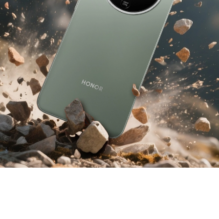
6
2,5
112
m
%