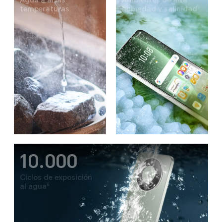
5
temperaturas
humedad y salinidad
10.000
Ciclos de exposición
6
al agua