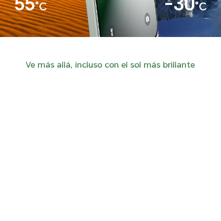
55
-30
°C
°C
Ve más allá, incluso con el sol más brillante
Redefiniendo el
concepto de pantalla
concepto de pantalla
Redefiniendo el
Pantalla Brillante
Nitidez asombrosa, colores vibrantes.