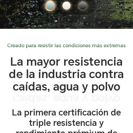
Creado para resistir las condiciones más extremas
La mayor resistencia
de la industria contra
caídas, agua y polvo
caídas, agua y polvo
de la industria contra
La primera certificación de
La mayor resistencia
triple resistencia y