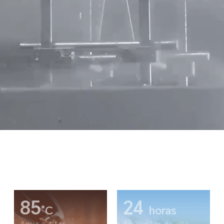
85
24
°C
horas
Agua a altas
Ambientes de alta