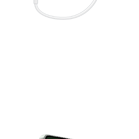
12
Se adapta a condiciones extremas
Diseñado para un
rendimiento máximo desde
los -30 °C hasta los 55 °C
El sistema inteligente de gestión térmica equilibra
activamente el consumo de energía ante el calor y frío
extremos, asegurando un rendimiento constante sin
importar las condiciones.