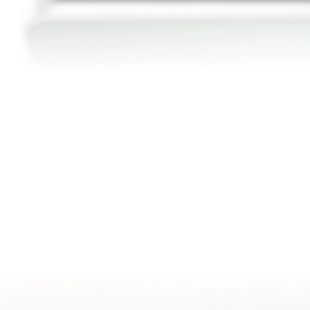
6000
1,5
nits
K
13
Brillo máximo
Resolución Ultra Nítida
6,79
1,3
mm
pulgadas
Diseño con biseles
15
delgados
14
Pantalla AMOLED
120
DCI-P3
Hz
16
Frecuencia de
Gama cromática de cine
actualización adaptativa
Pantalla suave