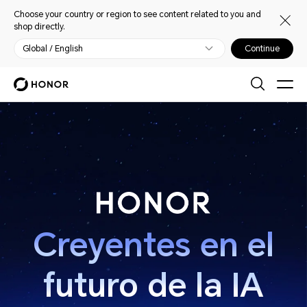
Choose your country or region to see content related to you and
shop directly.
Global / English
Continue
Evento de lanzamiento global HONOR MWC 2026
Creyentes en el
futuro de la IA