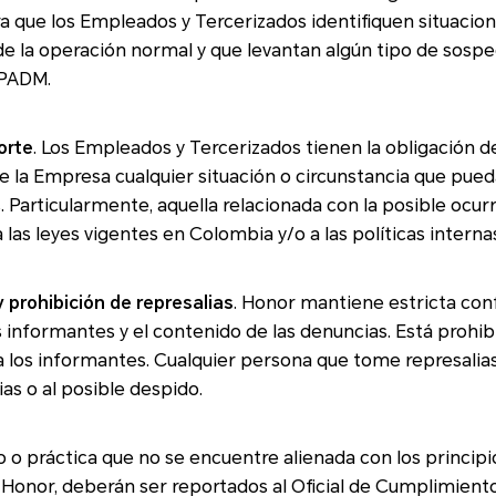
ue los Empleados y Tercerizados identifiquen situaciones que van más 
de la operación normal y que levantan algún tipo de sosp
/FT/FPADM.
orte
. Los Empleados y Tercerizados tienen la obligación de reportar al Oficial
 Empresa cualquier situación o circunstancia que pueda ser consi
s. Particularmente, aquella relacionada con la posible ocur
l incumplimiento a las leyes vigentes en Colombia y/o a las políticas inte
 prohibición de represalias
. Honor mantiene estricta confidencialidad frente
mantes y el contenido de las denuncias. Está prohibida cualquier forma
a los informantes. Cualquier persona que tome represalias
plinarias o al posible despido.
ica que no se encuentre alienada con los principios, las políticas y los
berán ser reportados al Oficial de Cumplimiento o por medio del