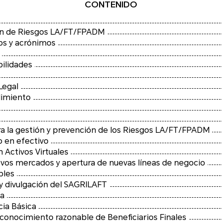
CONTENIDO
tión de Riesgos LA/FT/FPADM
os y acrónimos
bilidades
Legal
limiento
6. Lineamientos para la gestión y prevención de los Riesgos LA/FT/FPADM
o en efectivo
 Activos Virtuales
6.3 Incursión en nuevos mercados y apertura de nuevas líneas de negocio
bles
y divulgación del SAGRILAFT
ia
cia Básica
6.7 Medidas para el conocimiento razonable de Beneficiarios Finales