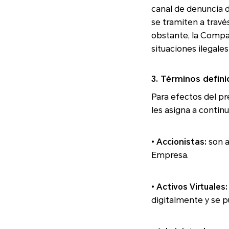
canal de denuncia 
se tramiten a travé
obstante, la Compañía se reserva el deber de poner en conocimiento de autoridades, aquellas
3. Términos defin
Para efectos del pr
les asigna a c
•
Accionistas:
son aquellas personas naturales o
Empresa.
•
Activos Virtuales:
digitalmente y se p