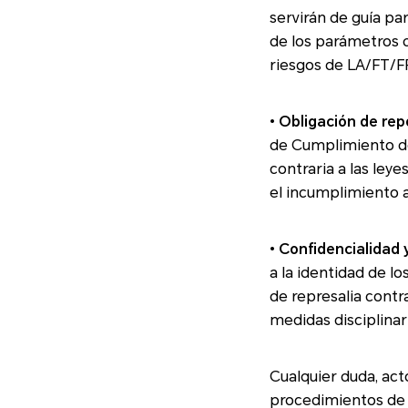
servirán de guía para q
de los parámetros 
riesgos de LA
•
Obligación de rep
de Cumplimiento de la
contraria a las leye
e
•
Confidencialidad y
a la identidad de los infor
de represalia contr
medidas disci
Cualquier duda, acto o práct
procedimientos de Honor, de