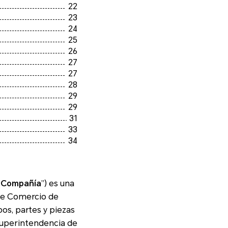
22
23
24
25
26
27
27
28
29
29
31
33
34
“
Compañía
”) es una
de
artes y piezas
 Superintendencia de