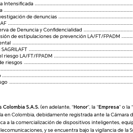
a Intensificada
ta
vestigación de denuncias
IAF
erva de Denuncia y Confidencialidad
lusión de
estipulaciones de prevención LA/FT/FPADM
ental
al SAGRILAFT
del riesgo LA/FT/FPADM
de riesgos
o
esgo
 Colombia S.A.S.
(en adelante, “
Honor
”, la “
Empresa
” o la 
en Colombia, debidamente registrada ante la Cámara de Comercio 
 a la comercialización de dispositivos inteligentes, equipos, p
elecomunicaciones, y se encuentra bajo la vigilancia de la