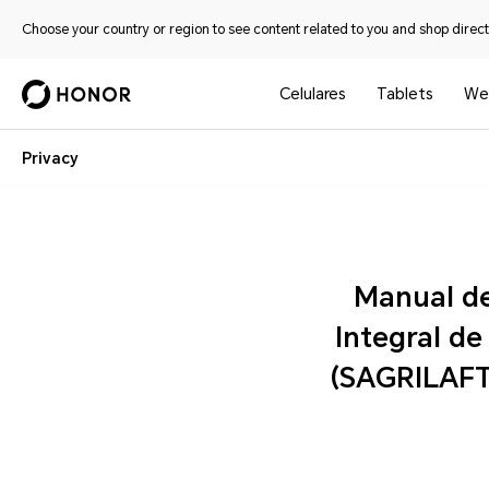
Choose your country or region to see content related to you and shop directl
Celulares
Tablets
We
Privacy
Manual del Sistema de Autocontrol y Gestión de
Integral de
(SAGRILAFT) y Financiamiento de la Proliferación d