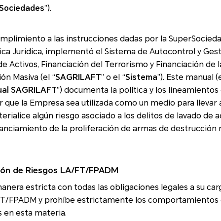
Sociedades
”).
mplimiento a las instrucciones dadas por la SuperSocieda
inanciación de la Proliferación de
n Masiva (el “
SAGRILAFT
” o el “
Sistema
”). Este manual (
al SAGRILAFT
”) documenta la política y los lineamientos establecidos por
resa sea utilizada como un medio para llevar a cabo actividades
ice algún riesgo asociado a los delitos de lavado de activos, financiación
nanciamiento de la proliferación de armas de destrucción
stión de Riesgos LA/FT/FPADM
tricta con todas las obligaciones legales a su cargo en materia de
FT/FPADM
y prohíbe estrictamente los comportamientos que infrinjan las
 en esta materia.