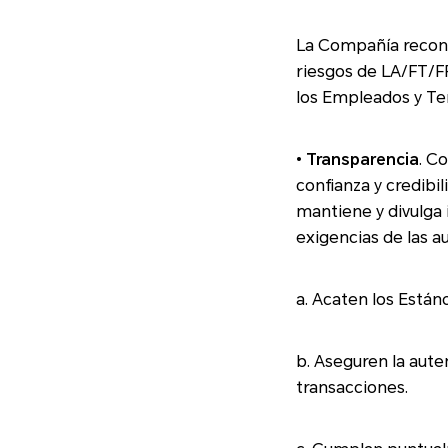
La Compañía reconoce que 
riesgos de LA/FT/FPADM 
los Empleados y Ter
•
Transparencia
. Com
confianza y credibilidad e
mantiene y divulga 
exigen
a. Acaten los Están
b. Aseguren la aute
transacciones.