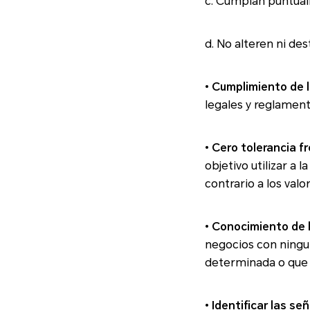
c. Cumplan puntualm
d. No alteren ni de
•
Cumplimiento de l
legales y reglament
•
Cero tolerancia fr
objetivo utilizar a la Empresa
contrario a los val
•
Conocimiento de 
negocios con ningun
determ
•
Identificar las se