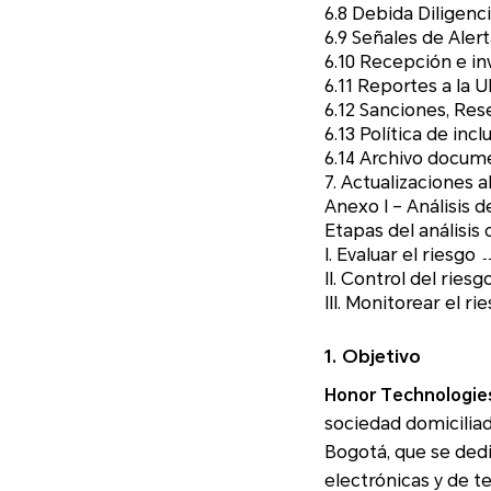
6.8 Debida Diligenci
6.9 Señales de Aler
6.10 Recepción e in
6.11 Reportes a la U
6.12 Sanciones, Res
6.13 Política de inc
6.14 Archivo docum
7. Actualizaciones 
Anexo I – Análisis 
Etapas del análisis 
I. Evaluar el riesgo
II. Control del riesg
III. Monitorear el ri
1. Objetivo
Honor Technologies
sociedad domiciliada 
Bogotá, que se dedica
electrónicas y de t