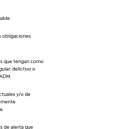
able.
PADM.
namente
a.