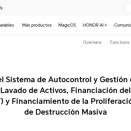
y.
arables
Más productos
MagicOS
HONOR AI
Comuni
Overview
Functions
l Riesgo
 Lavado de Activos, Financiación de
e Armas
de Destrucción Masiva