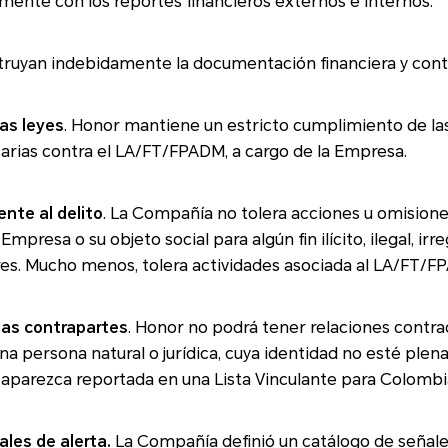
ente con los reportes financieros externos e internos.
struyan indebidamente la documentación financiera y cont
as leyes
. Honor mantiene un estricto cumplimiento de las obligaciones
arias contra el LA/FT/FPADM, a cargo de la Empresa.
ente al delito
. La Compañía no tolera acciones u omisiones que tengan como
 o su objeto social para algún fin ilícito, ilegal, irregular, delictivo o
ores. Mucho menos, tolera actividades asociada al LA/FT/F
las contrapartes
. Honor no podrá tener relaciones contractuales y/o de
a persona natural o jurídica, cuya identidad no esté ple
inada o que aparezca reportada en una Lista Vinculante para Colombi
ñales de alerta.
La Compañía definió un catálogo de señales de alerta que