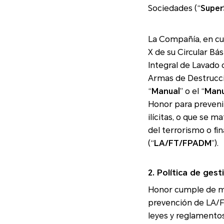
Sociedades (“
Super
La Compañía, en cu
X de su Circular Básica Jurídica, implementó el Sistema de Autocontrol y Gestión del Riesgo
Integral de Lavado de Activos, Financiación del Terrorismo y F
Armas de Destrucció
“
Manual
” o el “
Manu
Honor para prevenir que la Emp
ilícitas, o que se material
del terrorismo o fi
(“
LA/FT/FPADM
”).
2. Política de ge
Honor cumple de manera es
prevención de
LA/
leyes y reglamentos