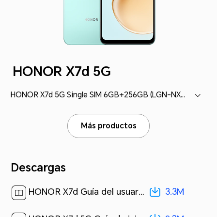
HONOR X7d 5G
HONOR X7d 5G Single SIM 6GB+256GB (LGN-NX3)
Más productos
Descargas
3.3M
HONOR X7d Guía del usuario-(MagicOS 9.0_01,es-us,5G)[ 3.3M ]