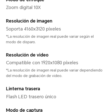
MediaTek Helio G81
Tipo de CPU
Octa-core
Frecuencia dominante de C
2*A75 2.0GHz + 6*A55 1.7GH
*La frecuencia real puede ajustarse
en función de la carga de la aplicaci