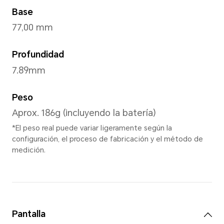
Cian Oceánico
,
Pla
Dimensiones y Peso