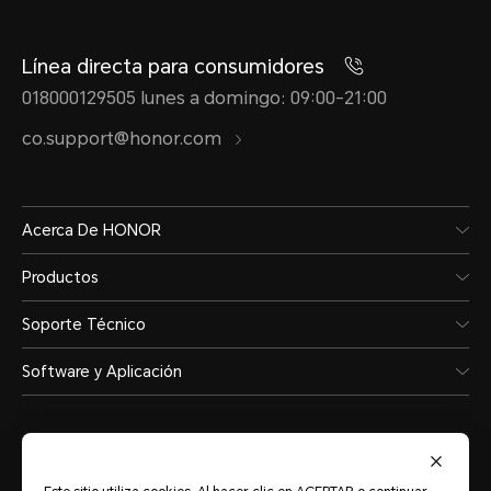
Reconocimiento facial
Línea directa para consumidores
018000129505 lunes a domingo: 09:00-21:00
Compatible
co.support@honor.com
Acerca De HONOR
Productos
Soporte Técnico
Batería
Software y Aplicación
Capacidad