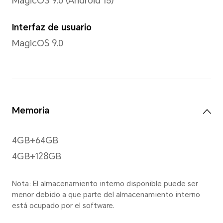
Colores
16,7 millones de colores
Tipo
TFT-LCD
Tecnología de cuidado visua
Confort Visual/Atenuación 