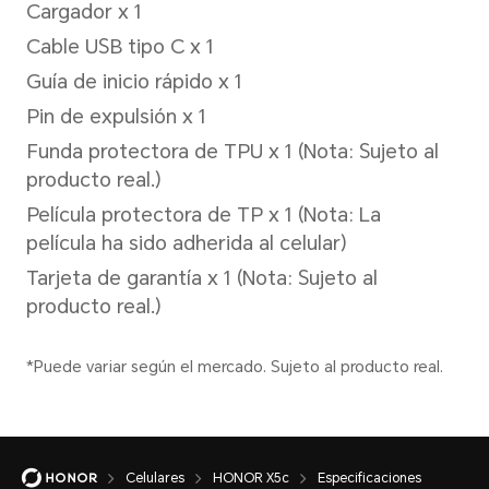
Soporte para 1920x1080 píxe
*Nota: La resolución de imagen rea
el modo de grabación de video.
Vídeo
Soporte para grabación de v
(1920x1080)
Modo de captura
Retrato (incluye belleza y bo
Celulares
HONOR X5c
Especificaciones