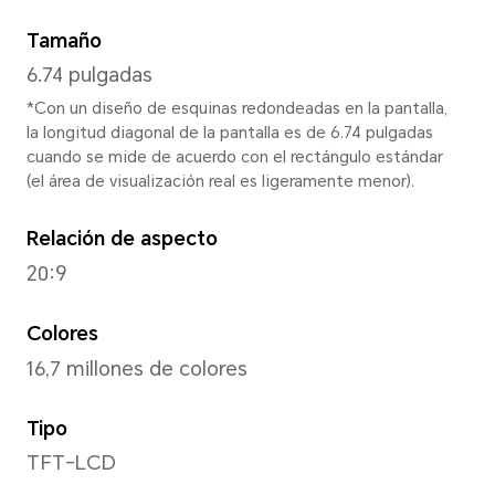
Altura
167,00 mm
Base
77,00 mm
Profundidad
7.89mm