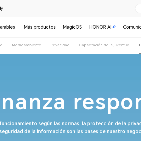
y.
arables
Más productos
MagicOS
HONOR AI
Comuni
le
Medioambiente
Privacidad
Capacitación de la juventud
nanza respo
n funcionamiento según las normas,
la protección de la priva
 seguridad de la información son las bases
de nuestro negoc