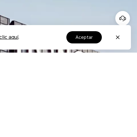
lic aquí
.
aceptar