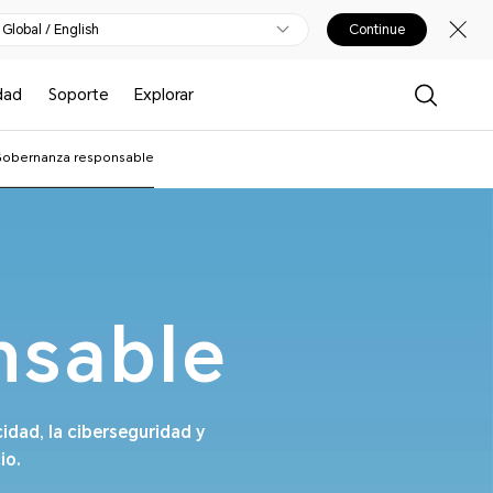
Global / English
Continue
dad
Soporte
Explorar
Gobernanza responsable
nsable
cidad, la ciberseguridad y
io.