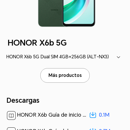
HONOR X6b 5G
HONOR X6b 5G Dual SIM 4GB+256GB (ALT-NX3)
Más productos
Descargas
0.1M
HONOR X6b Guía de inicio rápido-(MagicOS8.0_01,ALT-NX3,es-us)[ 0.1M ]