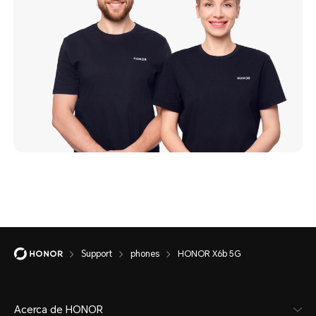
Support
phones
HONOR X6b 5G
Acerca de HONOR