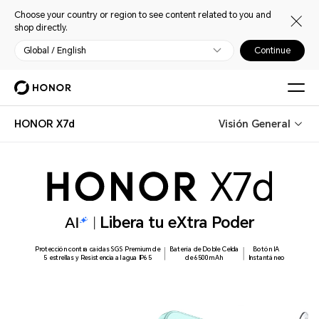
Choose your country or region to see content related to you and
shop directly.
Global / English
Continue
HONOR X7d
Visión General
Libera tu eXtra Poder
Protección contra caídas SGS Premium de
Batería de Doble Celda
Botón IA
5 estrellas y Resistencia al agua IP65
de 6500mAh
Instantáneo