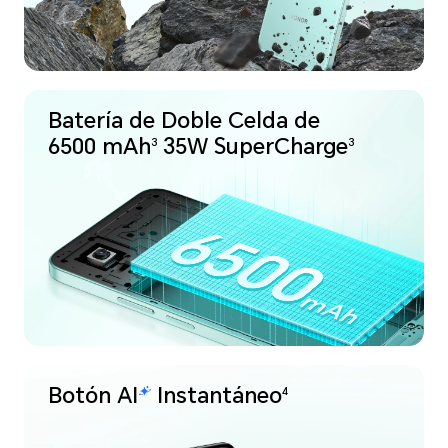
Batería de Doble Celda de
6500 mAh
35W SuperCharge
3
3
6500
6500
mAh
mAh
Botón
Instantáneo
4