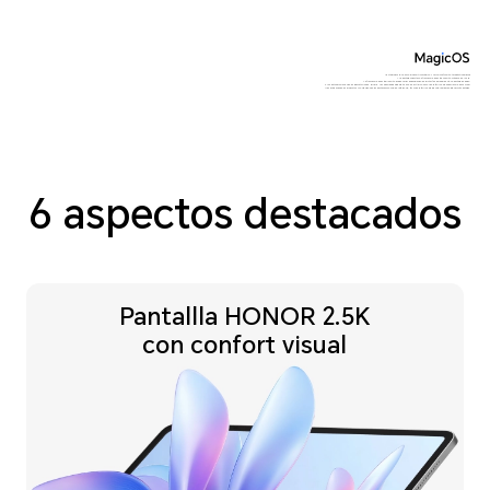
*Este producto no es un dispositivo médico y no incluye función terapéutica alguna
1. La pantalla soporta una frecuencia de actualización máxima de 120Hz.
La frecuencia de actualización puede variar dependiendo de la interfaz de la aplicación o pantalla de juego.
2. Los datos provienen de los laboratorios de HONOR. La capacidad de labatería es el valor típico. Favor de referirse a la experiencia de uso real.
*Las imágenes de los productos y contenidos de las pantallas son solo de referencia, favor de referirse al producto real para obtener más detalles.
6 aspectos destacados
Pantallla HONOR 2.5K
con confort visual