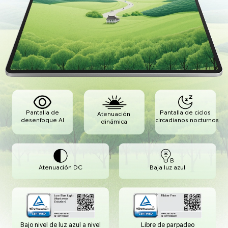
Pantalla de
Pantalla de ciclos
Atenuación
desenfoque AI
circadianos nocturnos
dinámica
Atenuación DC
Baja luz azul
Bajo nivel de luz azul a nivel
Libre de parpadeo