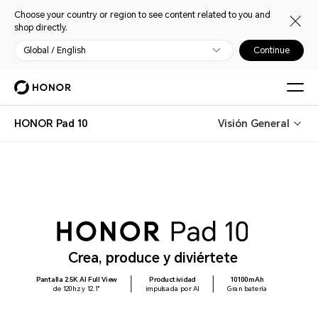
Choose your country or region to see content related to you and
shop directly.
Global / English
Continue
HONOR Pad 10
Visión General
Crea, produce y diviértete
Pantalla 2.5K AI Full View
Productividad
10100mAh
de 120hz y 12.1"
impulsada por AI
Gran batería