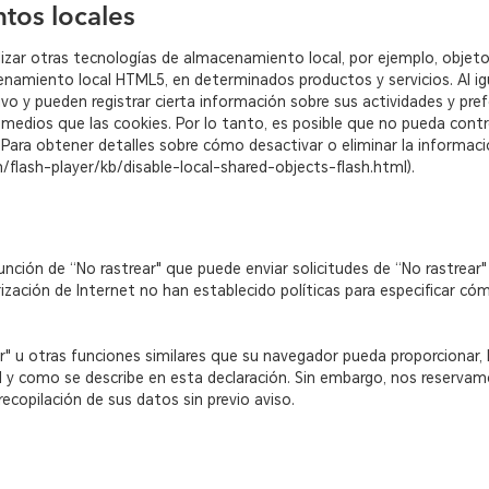
tos locales
izar otras tecnologías de almacenamiento local, por ejemplo, objet
namiento local HTML5, en determinados productos y servicios. Al igu
o y pueden registrar cierta información sobre sus actividades y pref
 medios que las cookies. Por lo tanto, es posible que no pueda contr
Para obtener detalles sobre cómo desactivar o eliminar la informació
/flash-player/kb/disable-local-shared-objects-flash.html).
ción de “No rastrear" que puede enviar solicitudes de “No rastrear" 
rización de Internet no han establecido políticas para especificar c
rear" u otras funciones similares que su navegador pueda proporcion
l y como se describe en esta declaración. Sin embargo, nos reservam
 recopilación de sus datos sin previo aviso.