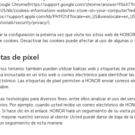
oogle Chrome(https://support.google.com/chrome/answer/95647?hl
en-US/kb/cookies-information-websites-store-on-your-computer?red
tps://support.apple.com/kb/PH19214?locale=en_US&viewlocale=en_US
rials/security/privacy/).
iar la configuración la próxima vez que visite los sitios web de HON
 cookies. Desactivar las cookies puede afectar al uso de algunas o 
tas de píxel
s terceros también pueden utilizar balizas web y etiquetas de píxel
ca incrustada en un sitio web o correo electrónico para identificar la
ectrónico. Las etiquetas de píxel permiten a HONOR enviar correos el
abre.
 tecnologías para diversos fines, entre ellos analizar el uso del servi
rios. Por ejemplo, cuando usted recibe un correo electrónico de H
Si hace clic en el enlace, HONOR hará un seguimiento de su visita p
y mejorar nuestro servicio al cliente. Usted puede darse de baja de l
un seguimiento de esta manera.