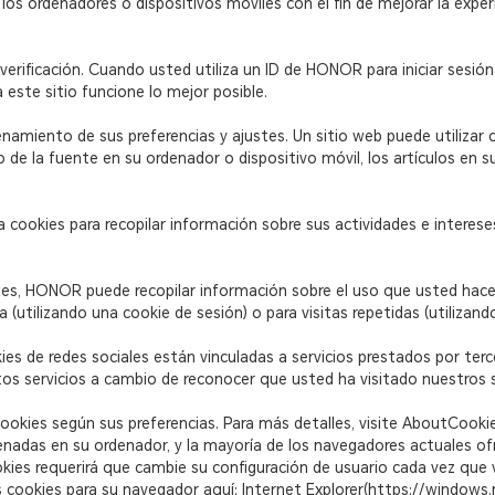
 ordenadores o dispositivos móviles con el fin de mejorar la experie
y verificación. Cuando usted utiliza un ID de HONOR para iniciar sesió
a este sitio funcione lo mejor posible.
namiento de sus preferencias y ajustes. Un sitio web puede utilizar 
o de la fuente en su ordenador o dispositivo móvil, los artículos en 
a cookies para recopilar información sobre sus actividades e interese
kies, HONOR puede recopilar información sobre el uso que usted hace
ta (utilizando una cookie de sesión) o para visitas repetidas (utilizan
kies de redes sociales están vinculadas a servicios prestados por te
tos servicios a cambio de reconocer que usted ha visitado nuestros 
ookies según sus preferencias. Para más detalles, visite AboutCookie
nadas en su ordenador, y la mayoría de los navegadores actuales ofr
kies requerirá que cambie su configuración de usuario cada vez que 
s cookies para su navegador aquí: Internet Explorer(https://window