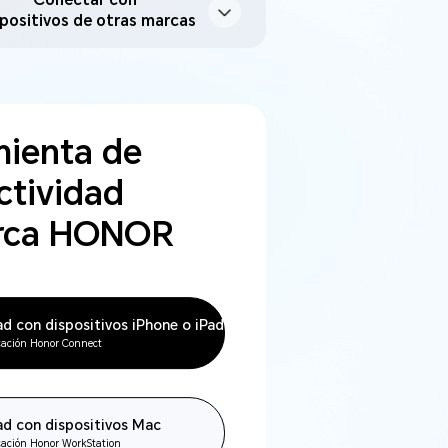
Conectar con
spositivos de otras marcas
ienta de
tividad
rca HONOR
d con dispositivos iPhone o iPad
icación Honor Connect
ad con dispositivos Mac
icación Honor WorkStation