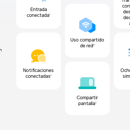
Tra
con
Entrada
des
conectada
1
de
n
Uso compartido
de red
2
n
Notificaciones
Ocho
conectadas
sim
1
Compartir
pantalla
2