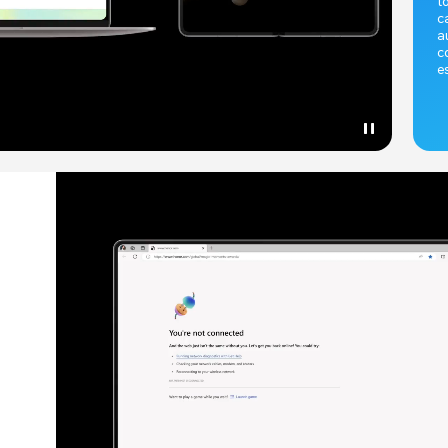
t
c
a
c
e