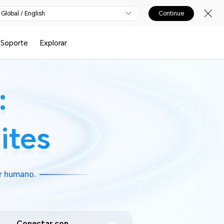
Global / English
Continue
Soporte
Explorar
:
:
ites
ites
er humano.