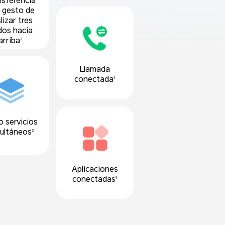
nsferencia
 gesto de
lizar tres
dos hacia
arriba
2
Llamada
conectada
1
 servicios
ultáneos
2
Aplicaciones
conectadas
1