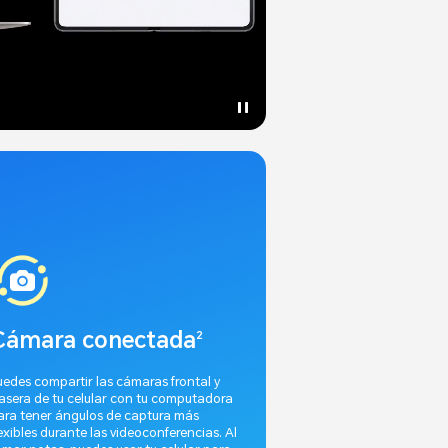
Cámara conectada
2
uedes compartir las cámaras frontal y
rasera de tu celular con tu computadora
ara tener ángulos de captura más
lexibles durante las videoconferencias. Al