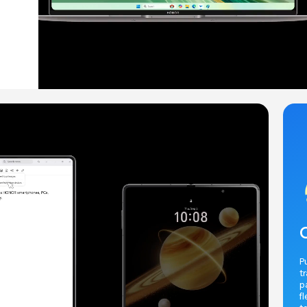
P
t
p
f