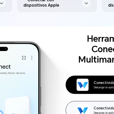
Conectar con
dispositivos Apple
di
Herram
Conec
Multima
Conectivida
Descarga la apl
Conectivid
Descarga la apl