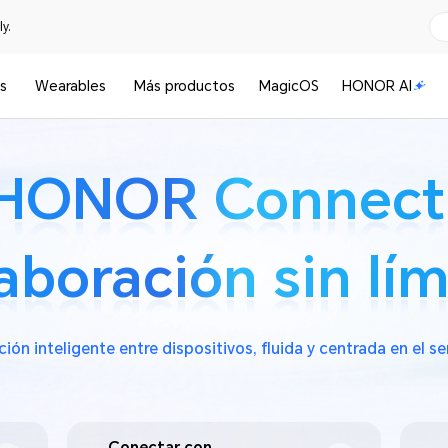
y.
s
Wearables
Más productos
MagicOS
HONOR AI
HONOR Connect
HONOR Connect
aboración sin lím
aboración sin lím
ión inteligente entre dispositivos, fluida y centrada en el s