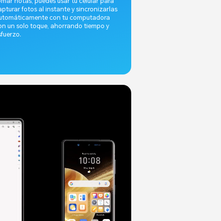
omar notas, puedes usar tu celular para
apturar fotos al instante y sincronizarlas
utomáticamente con tu computadora
on un solo toque, ahorrando tiempo y
sfuerzo.