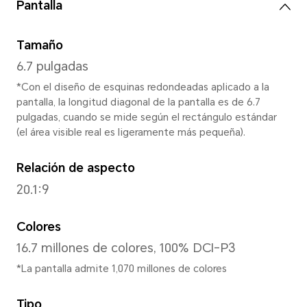
Dimensiones y Peso
Altura
161.05 mm
Base
74.55 mm
Profundidad
6.78 mm