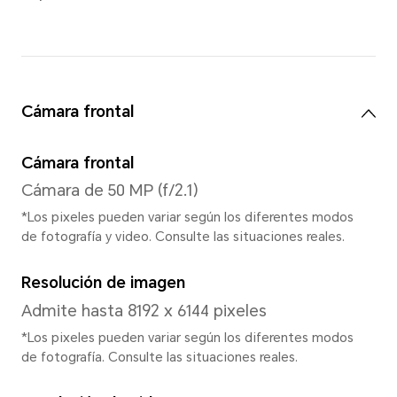
Gestos, navegación con tres
navegación
Características
Reconocimiento facial/Modo
mano/Modo oscuro/Clonació
dispositivo/Ventana múltipl
aplicaciones/Aplicación gem