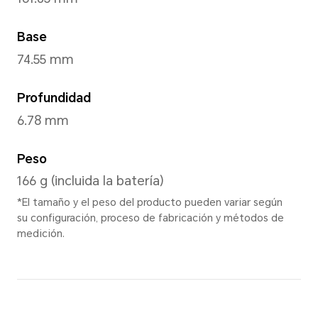
Azul Estelar
,
Aquamarino
,
*Puede variar en difere