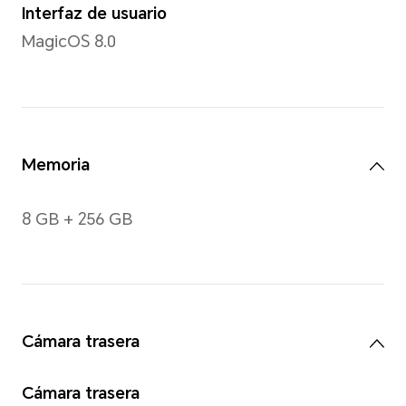
Resolución
2412 x 1080
*La resolución se mide como un rec
lo que los pixeles efectivos son li
Gestos
Gestos multitáctiles, se adm
puntos táctiles