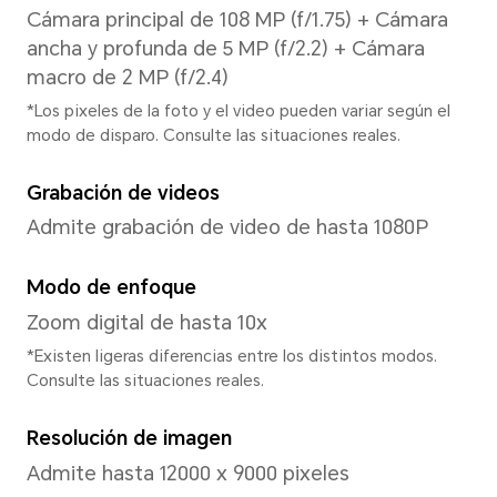
Procesador
Modelo de CPU
MediaTek Dimensity 6080
Tipo de CPU
Procesadores de ocho núcle