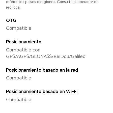
Modo de captura
Foto, video, retrato, noche, 
multivideo, PRO, cámara len
HDR, time lapse, marca de a
HIGH-RES, historia, escanea
capturar sonrisas, etc.