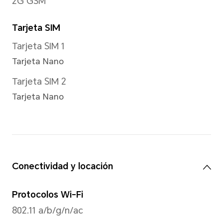
Grabación de videos
Admite grabación de video 
Modo de enfoque
Zoom digital de hasta 10x
*Existen ligeras diferencias entre l
Consulte las situaciones reales.
Resolución de imagen
Admite hasta 12000 x 9000 p