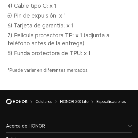
Batería
Capacidad
Celulares
HONOR 200 Lite
Especificaciones
4,500 mAh (valor típico)
Acerca de HONOR
*La capacidad nominal es de 4,400 