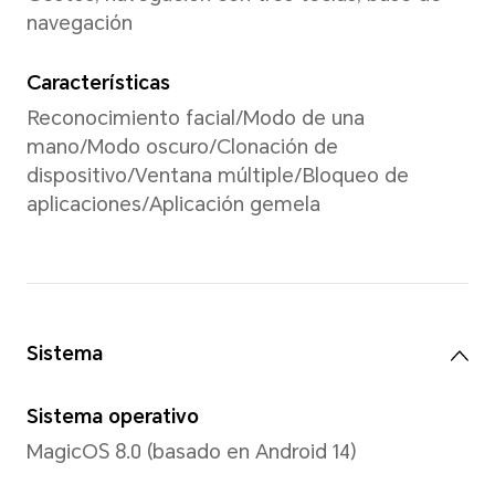
20.1:9
Colores
16.7 millones de colores, 10
*La pantalla admite 1,070 millones 
Tipo
AMOLED