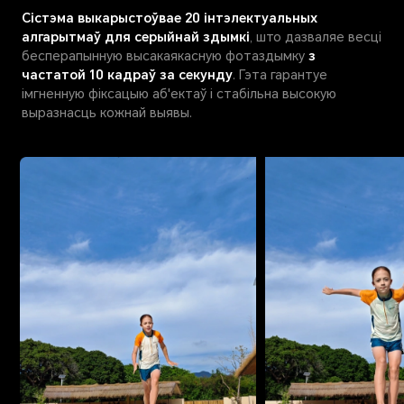
Сістэма выкарыстоўвае 20 інтэлектуальных
алгарытмаў для серыйнай здымкі
, што дазваляе весці
бесперапынную высакаякасную фотаздымку
з
частатой 10 кадраў за секунду
. Гэта гарантуе
імгненную фіксацыю аб'ектаў і стабільна высокую
выразнасць кожнай выявы.