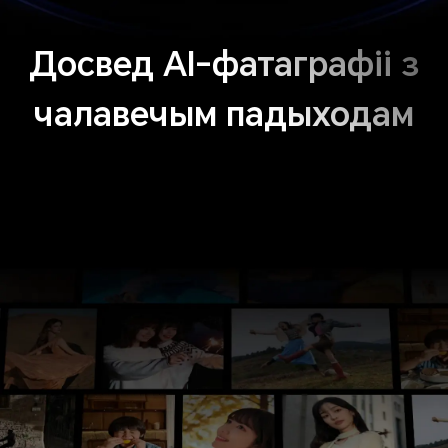
Досвед AI-фатаграфіі з
чалавечым падыходам