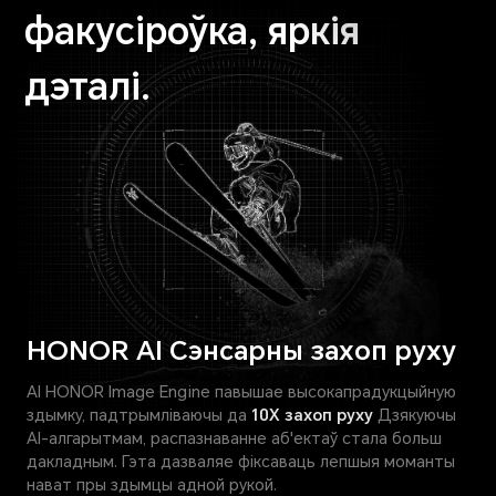
факусiроўка,
яркія
дэталі.
HONOR AI Сэнсарны захоп руху
AI HONOR Image Engine павышае высокапрадукцыйную
здымку, падтрымліваючы да
10X захоп руху
Дзякуючы
AI-алгарытмам, распазнаванне аб'ектаў стала больш
дакладным. Гэта дазваляе фіксаваць лепшыя моманты
нават пры здымцы адной рукой.