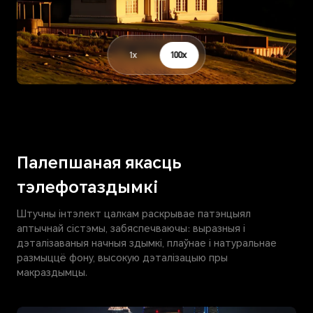
1x
100x
Палепшаная якасць
тэлефотаздымкi
Штучны інтэлект цалкам раскрывае патэнцыял
аптычнай сістэмы, забяспечваючы: выразныя і
дэталізаваныя начныя здымкі, плаўнае і натуральнае
размыццё фону, высокую дэталізацыю пры
макраздымцы.