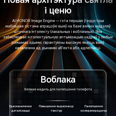
і ценю
AI HONOR Image Engine — гэта першая ў індустрыі
мабільная сістэма апрацоўкі выяў на базе вялікіх мадэляў
штучнага інтэлекту (лакальных і воблачных). Яна
забяспечвае інтэлектуальную аптымізацыю кадраў у любых
рэжымах здымкі, гарантуючы высокую якасць выяў
незалежна ад дынамікі аб'екта або адлегласці.
Воблака
Вялікая мадэль для паляпшэння тэлефота
Удасканаленне
Павышэнне выразнасці
Паляпшэнне
дэталізацыі
тэкстур
колераперадачы