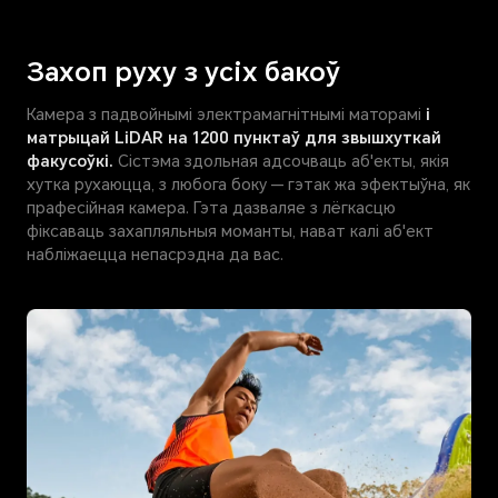
Захоп руху з усiх бакоў
Камера з падвойнымі электрамагнітнымі маторамі
і
матрыцай LiDAR на 1200 пунктаў для звышхуткай
факусоўкі.
Сістэма здольная адсочваць аб'екты, якія
хутка рухаюцца, з любога боку — гэтак жа эфектыўна, як
прафесійная камера. Гэта дазваляе з лёгкасцю
фіксаваць захапляльныя моманты, нават калі аб'ект
набліжаецца непасрэдна да вас.