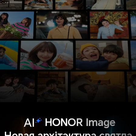
HONOR Image
Новая архітэктура святла