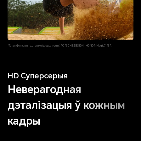
*Гэтая функцыя падтрымліваецца толькі PORSCHE DESIGN | HONOR Magic7 RSR.
HD Суперсерыя
Неверагодная
дэталізацыя ў кожным
кадры