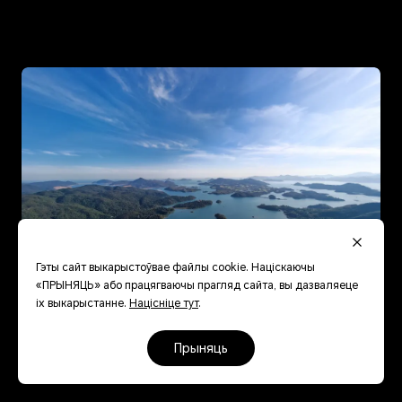
Гэты сайт выкарыстоўвае файлы cookie. Націскаючы
«ПРЫНЯЦЬ» або працягваючы прагляд сайта, вы дазваляеце
іх выкарыстанне.
Націсніце тут
.
прыняць