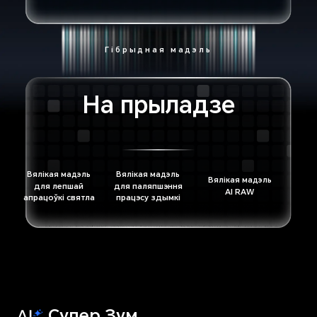
Гібрыдная мадэль
На прыладзе
Вялікая мадэль
Вялікая мадэль
Вялікая мадэль
для лепшай
для паляпшэння
AI RAW
апрацоўкі святла
працэсу здымкі
Супер Зум