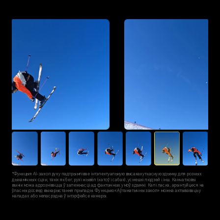
*Функцыя AI-захоп руху падтрымлівае інтэлектуальную высакахуткасную здымку для розных
дынамічных сцэн, такіх як бег, рухі жывёл (катоў і сабак), усмешкі людзей і інш. Канчатковы
вынік можа адрознiвацца ў залежнасці ад фактычных умоў здымкі. Калі ласка, арынтуйцеся на
ўласны досвед выкарыстання прылады. Функцыю «Аўтаматычны захоп» можна актываваць у
наладах або непасрэдна ў інтэрфейсе камеры.