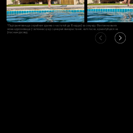
*Падтрымліваецца серыйная здымка з частатой да 10 кадраў за секунду. Фактычны вынік
можа адрознiвацца ў залежнасці ад сцэнарыя выкарыстання; калі ласка, арыентуйцеся на
ўласным досвед.