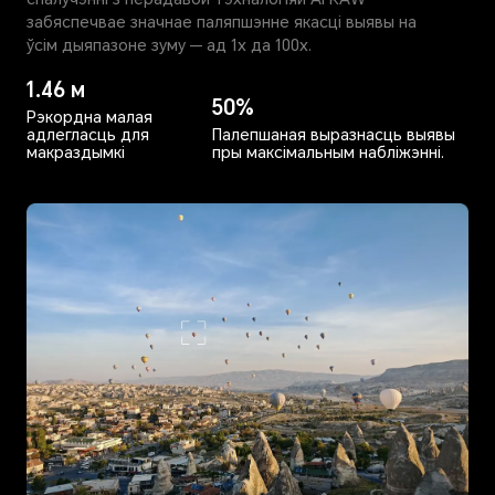
забяспечвае значнае паляпшэнне якасці выявы на
ўсім дыяпазоне зуму — ад 1х да 100х.
1.46 м
50%
Рэкордна малая
адлегласць для
Палепшаная выразнасць выявы
макраздымкі
пры максімальным набліжэнні.