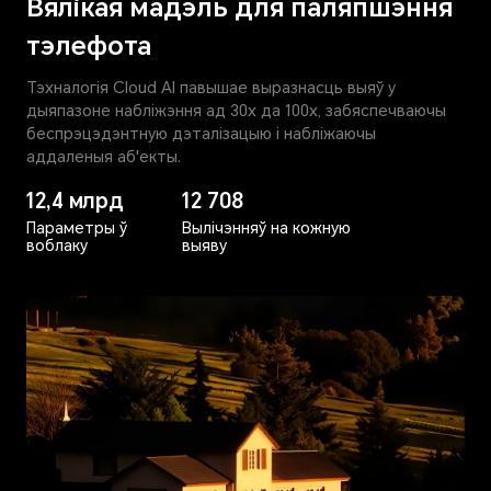
Вялікая мадэль для паляпшэння
тэлефота
Тэхналогія Cloud AI павышае выразнасць выяў у
дыяпазоне набліжэння ад 30х да 100х, забяспечваючы
беспрэцэдэнтную дэталізацыю і набліжаючы
аддаленыя аб'екты.
12,4 млрд
12 708
Параметры ў
Вылічэнняў на кожную
воблаку
выяву