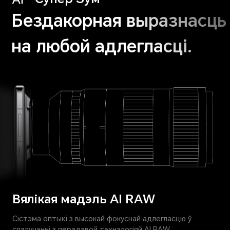
Бездакорная
выразнасць
на
любой адлегласці.
Вялікая мадэль AI RAW
Сістэма оптыкi з высокай фокуснай адлегласцю ў
спалучэнні з перадавой тэхналогіяй AI RAW