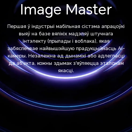
Image Master
Першая ў індустрыі мабільная сістэма апрацоўкі
выяў на базе вялікіх мадэляў штучнага
iнтэлекту (прылады і воблака), якая
забяспечвае найвышэйшую прадукцыйнасць AI-
камеры. Незалежна ад дынамікі або адлегласці
да аб'екта, кожны здымак з'яўляецца эталонам
якасці.