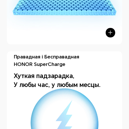
Правадная і Бесправадная
HONOR SuperCharge
Хуткая падзарадкa,
У любы час, у любым месцы.