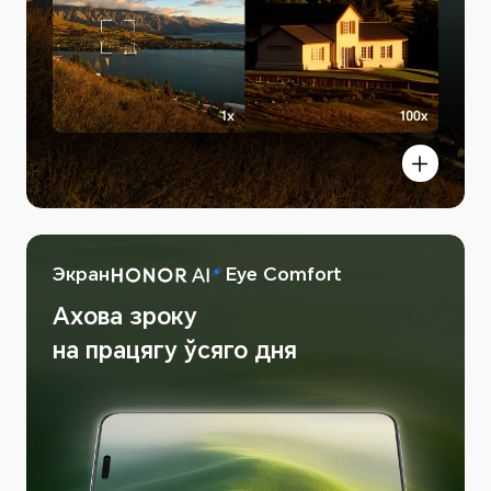
Экран
Eye Comfort
Ахова зроку
 AI Image
на працягу ўсяго дня