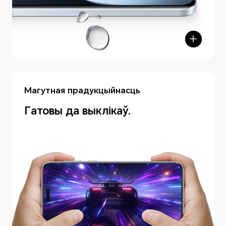
Магутная прадукцыйнасць
Гатовы да выклікаў.