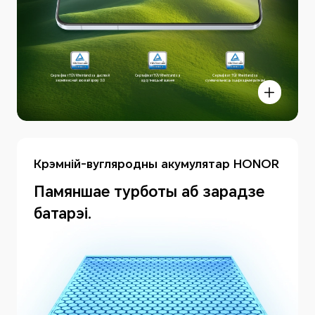
Сертыфікат TÜV Rheinland за дысплэй
Сертыфікат TÜV Rheinland за
Сертыфікат TÜV Rheinland за
з комплекснай аховай зроку 3.0
адсутнасць мігацення
сумяшчальнасць з цыркаднымі рытмамі
Крэмній-вугляродны акумулятар HONOR
Памяншае турботы аб зарадзе
батарэі.