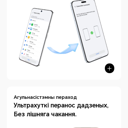
Агульнасістэмны пераход
hone Clone
Ультрахуткі перанос дадзеных,
Без лішняга чакання.