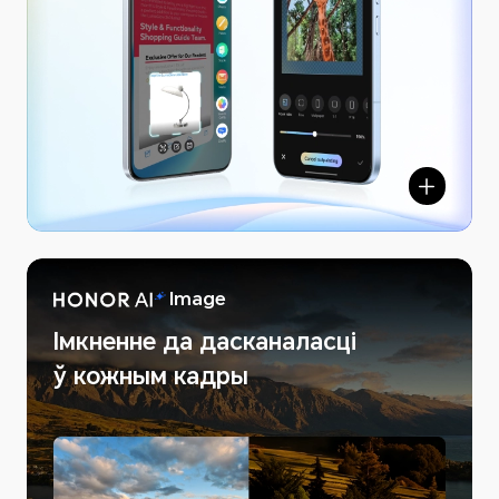
NOR AI
Image
Імкненне да дасканаласці
ў кожным кадры