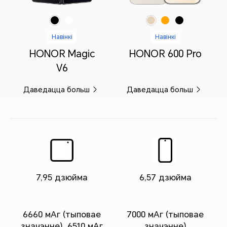
Чорны
Белы
Крэмавы
Памяранцавы
Чорны
Навінкі
Навінкі
HONOR Magic
HONOR 600 Pro
V6
Даведацца больш
Даведацца больш
7,95 дзюйма
6,57 дзюйма
6660 мАг (тыповае
7000 мАг (тыповае
значэнне), 6510 мАг
значэнне)