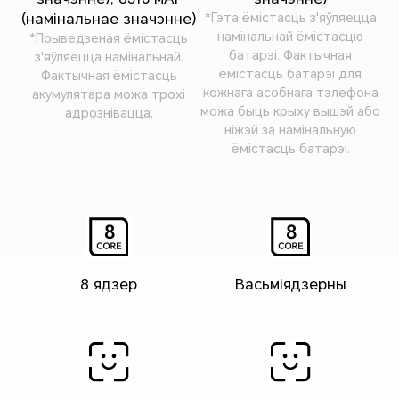
(намінальнае значэнне)
*Гэта ёмістасць з'яўляецца
намінальнай ёмістасцю
*Прыведзеная ёмістасць
батарэі. Фактычная
з'яўляецца намінальнай.
ёмістасць батарэі для
Фактычная ёмістасць
кожнага асобнага тэлефона
акумулятара можа трохі
можа быць крыху вышэй або
адрознівацца.
ніжэй за намінальную
ёмістасць батарэі.
8 ядзер
Васьміядзерны