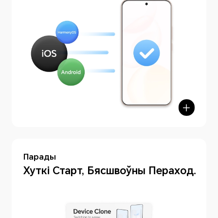
Парады
hone Clone
Хуткі Старт, Бясшвоўны Пераход.