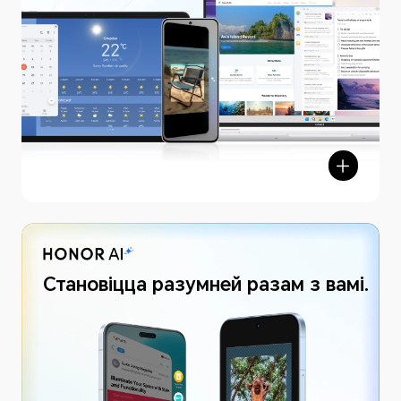
Становіцца разумней разам з вамі.