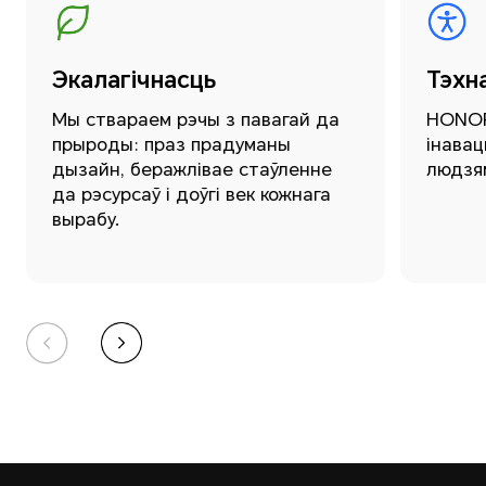
Экалагічнасць
Тэхна
Мы ствараем рэчы з павагай да
HONOR
прыроды: праз прадуманы
інавац
дызайн, беражлівае стаўленне
людзя
да рэсурсаў і доўгі век кожнага
вырабу.