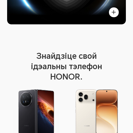
яльнасць HONOR
Знайдзіце свой
ідэальны тэлефон
HONOR.