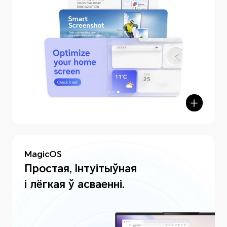
MagicOS
Простая, Інтуітыўная
і лёгкая ў асваенні.