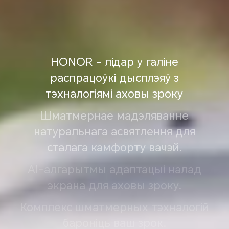
HONOR - лідар у галіне
распрацоўкі дысплэяў з
тэхналогіямі аховы зроку
Шматмернае мадэляванне
натуральнага асвятлення
для
сталага камфорту вачэй.
AI-алгарытмы адаптацыі налад
экрана
для аховы зроку.
Комплекс шматмерных тэхналогій
бароніць ваш зрок.