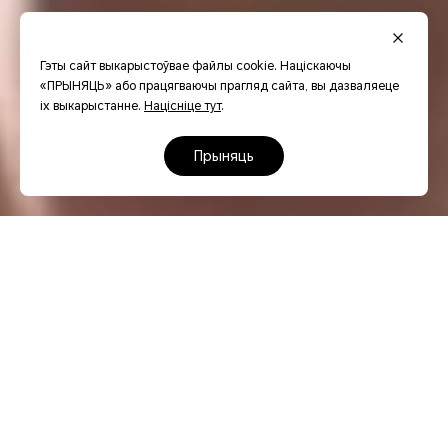
Гэты сайт выкарыстоўвае файлы cookie. Націскаючы
«ПРЫНЯЦЬ» або працягваючы прагляд сайта, вы дазваляеце
іх выкарыстанне.
Націсніце тут
.
прыняць