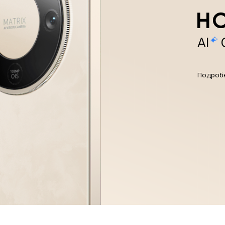
AI
Подроб