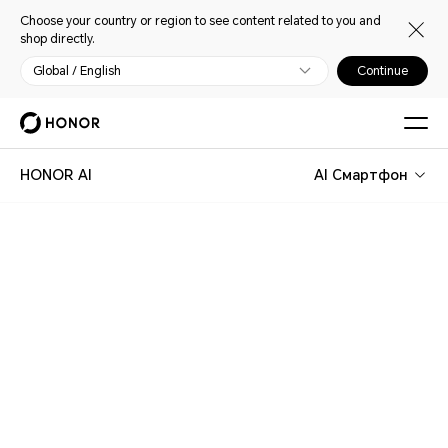
Choose your country or region to see content related to you and
shop directly.
Global / English
Continue
HONOR AI
AI Смартфон
HONOR AI
Разумее Вас Лепш
Асістэнт Налад
Проста скажыце. І ўсё гатова