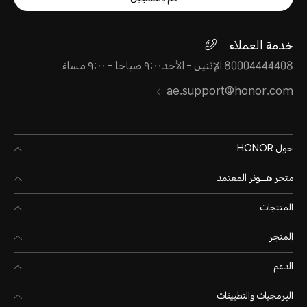
خدمة العملاء
80004444408 الإثنين - الأحد٩:٠٠ صباحا - ٩:٠٠ مساءً
ae.support@honor.com
حول HONOR
متجر هـــونر المعتمد
المنتجات
المتجر
الدعم
البرمجيات والتطبيقات