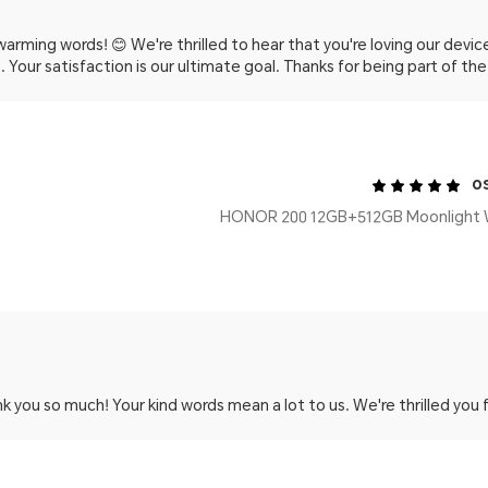
arming words! 😊 We're thrilled to hear that you're loving our devic
. Your satisfaction is our ultimate goal. Thanks for being part of the 
o
k you so much! Your kind words mean a lot to us. We're thrilled you find i