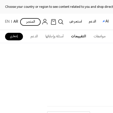
Choose your country or region to see content related to you and shop directl
AI
الدعم
استعرض
المتجر
AR
EN
مواصفات
التقييمات
أسئلة وإجاباتها
الدعم
إشعاري