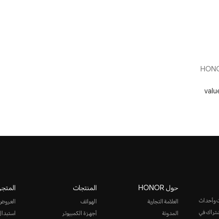
valu
حول HONOR
المنتجات
المتجر
ت وأحداث
العلامة التجارية
الهواتف
العروض
الاشتراك في
المدونة
أجهزة الكمبيوتر
استبدال