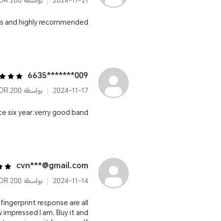
2024-11-21
بواسطة HONOR 200
ts and highly recommended
009*******6635
2024-11-17
بواسطة HONOR 200
ce six year.verry good band
cvn***@gmail.com
2024-11-14
بواسطة HONOR 200
fingerprint response are all
ow impressed I am. Buy it and