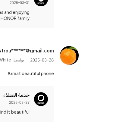
2025-03-31
es and enjoying
HONOR family! 🚀
strou******@gmail.com
2025-03-28
بواسطة HONOR 200 12GB+512GB Moonlight White
Great beautiful phone!
خدمة العملاء
2025-03-29
t beautiful! 😊✨