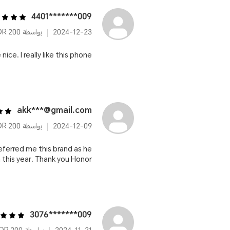
009*******4401
2024-12-23
بواسطة HONOR 200
 I really like this phone....
akk***@gmail.com
2024-12-09
بواسطة HONOR 200
eferred me this brand as he
is year. Thank you Honor 😃
009*******3076