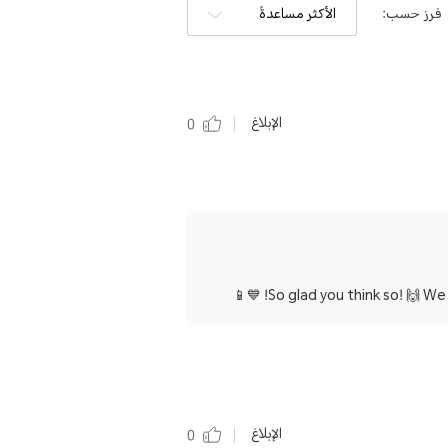
فرز حسب:
الأكثر مساعدةً
الإبلاغ
0
So glad you think so! 🙌 We
الإبلاغ
0