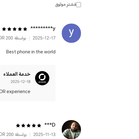
مُشترٍ موثوق
y*********
2025-12-17
بواسطة HONOR 200
Best phone in the world
خدمة العملاء
2025-12-18
xperience! 💙📱
D***
2025-11-13
بواسطة HONOR 200