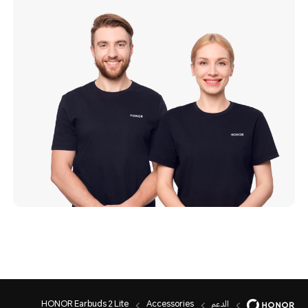
الدعم
Accessories
HONOR Earbuds 2 Lite