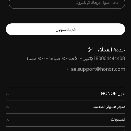
قم بالتسجيل
خدمة العملاء
80004444408 الإثنين - الأحد٩:٠٠ صباحا - ٩:٠٠ مساءً
ae.support@honor.com
حول HONOR
متجر هـــونر المعتمد
المنتجات