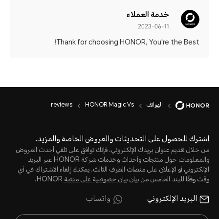
خدمة العملاء
2023-06-11
Thank for choosing HONOR, You're the Best!
الهواتف
HONOR Magic Vs
reviews
اشترك للحصول على التحديثات والعروض الخاصة والمزيد.
من خلال تقديم عنوان بريدك الإلكتروني، فإنك توافق على تلقي أحدث العروض
والمعلومات حول منتجات وأحداث وخدمات شركة HONOR عبر البريد
الإلكتروني أو الإعلان على منصات الطرف الثالث. يمكنك إلغاء الاشتراك في أي
وقت وفقًا للبند الخامس من بيان
بيان خصوصية على منصة
HONOR.
البريد الإلكتروني
واتساب