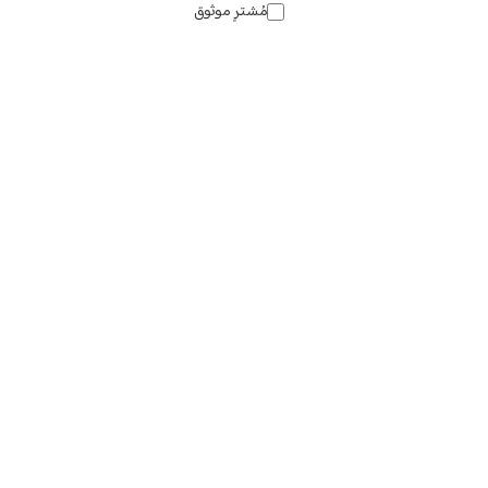
مُشترٍ موثوق