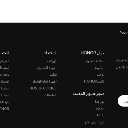
Revi
حول HONOR
المنتجات
المتجر
ت وأحداث
العلامة التجارية
الهواتف
العروض
الاشتراك في
المدونة
أجهزة الكمبيوتر
استبدال
الأخبار
تابلت
siness
HONOR ESG
أجهرة قابلة للارتداء
الأسئلة 
HONOR CHOICE
سياسة ا
متجر هـــونر المعتمد
الملحقات
سياسة ا
يل
دبي مول
بنود الش
ريم مول
HONOR ن
DFC
ديرة سيتي سنتر