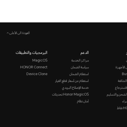
العودة الى الأعلى
الدعم
البرمجيات والتطبيقات
مراكز الخدمة
MagicOS
 الأجهزة
سياسة الضمان
HONOR Connect
Bu
استعلام الضمان
Device Clone
الشائعة
استعلام عن أسعار قطع الغيار
لاسترجاع
خدمة الإصلاح البريدي
لشحن والتسليم
Honor MagicOS تحديثات
راء
أمان نظام
قاط