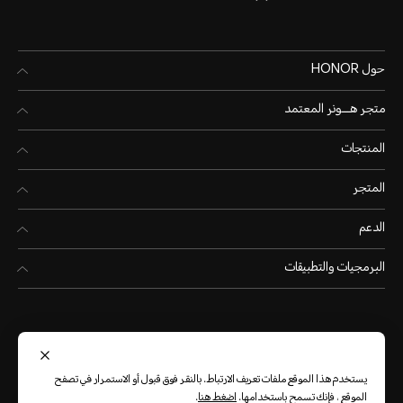
حول HONOR
متجر هـــونر المعتمد
المنتجات
المتجر
الدعم
البرمجيات والتطبيقات
يستخدم هذا الموقع ملفات تعريف الارتباط. بالنقر فوق قبول أو الاستمرار في تصفح
United Arab Emirates
(العربية)
الموقع ، فإنك تسمح باستخدامها.
اضغط هنا
.