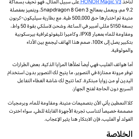
لنأخذ
HONOR Magic V3
على سبيل المثال. فهو نحيف بسماكة
9.2 مم، ويعمل بمعالج Snapdragon 8 Gen 3، ويتميز بمفصلة
متينة تم اختبارها حتى 500,000 طية. مع بطارية سيليكون-كربون
بسعة 5150 مللي أمبير في الساعة، وشحن لاسلكي بقوة 50 واط،
ومقاومة للماء بمعيار IPX8، وكاميرا تليفوتوغرافية بيرسكوبية
بتكبير يصل إلى 100x، صمم هذا الهاتف ليجمع بين الأداء
والموثوقية.
أما هواتف الفليب فهي أيضاً تملأها المزايا الذكية. بعض الطرازات
توفر مرونة ممتازة في التصوير، ما يتيح لك التصوير بدون استخدام
اليدين أو من زوايا مبتكرة. كما تتيح لك شاشة الغطاء التفاعل
السريع دون الحاجة لفتح الجهاز.
كلا النمطين يأتي الآن بتصميمات متينة، ومقاومة للماء، وبرمجيات
مصممة خصيصاً لتناسب تجربة الأجهزة القابلة للطي. سواء اخترت
الفولد أو الفليب، فإن الابتكار هنا يثير الإعجاب.
الخلاصة