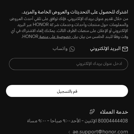
اشترك للحصول على التحديثات والعروض الخاصة والمزيد.
من خلال تقديم عنوان بريدك الإلكتروني، فإنك توافق على تلقي أحدث العروض
والمعلومات حول منتجات وأحداث وخدمات شركة HONOR عبر البريد
الإلكتروني أو الإعلان على منصات الطرف الثالث. يمكنك إلغاء الاشتراك في أي
وقت وفقًا للبند الخامس من بيان
بيان خصوصية على منصة
HONOR.
البريد الإلكتروني
واتساب
قم بالتسجيل
خدمة العملاء
80004444408 الإثنين - الأحد٩:٠٠ صباحا - ٩:٠٠ مساءً
ae.support@honor.com