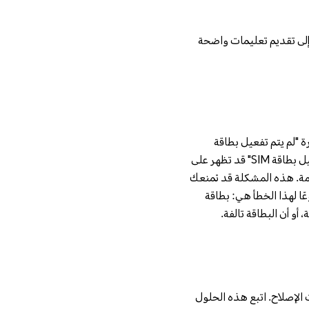
إلى تقديم تعليمات واضحة
 ماذا تعني عبارة "لم يتم تفعيل بطاقة
SIM"؟ ببساطة، هذا يعني أن بطاقة SIM الخاصة بك غير مسجّلة على شبكة المحمول. رسالة "لم يتم تفعيل بطاقة SIM" قد تظهر على
زود الخدمة. هذه المشكلة قد تمنعك
ًا لهذا الخطأ هي: بطاقة
، يمكنك البدء في خطوات الإصلاح. اتبع هذه الحلول