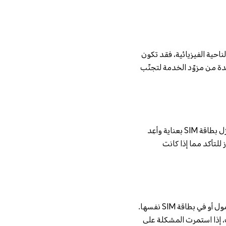
ا عن أي تلف مرئي أو علامات تآكل. إذا كانت بطاقة SIM تالفة من الناحية الفيزيائية، فقد تكون
ى استبدال بطاقة SIM الخاصة بك بأخرى جديدة من مزوّد الخدمة لتجنّب
أحيانًا قد تظهر رسالة الخطأ "SIM غير مفعلة" بسبب إدخال البطاقة بشكل غير صحيح. أطفئ الجهاز، ثم أزل بطاقة SIM بعناية وأعِد
للتأكد مما إذا كانت
اختبار بطاقة SIM في جهاز متوافق آخر يمكن أن يساعد في تحديد ما إذا كانت المشكلة في جهازك المحمول أو في بطاقة SIM نفسها.
 ذلك، إذا استمرت المشكلة على