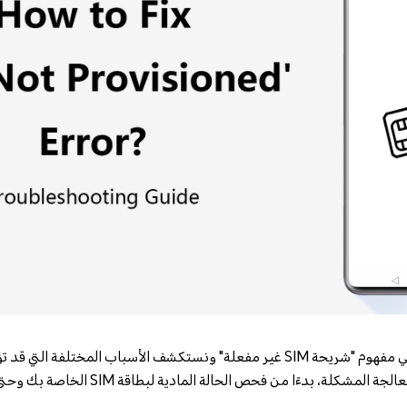
في هذه التدوينة، سنتعمق في مفهوم "شريحة SIM غير مفعلة" ونستكشف الأسباب المخ
ستجد حلولاً خطوة بخطوة لمعالجة المشكلة، بدءًا