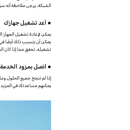
الشبكة. يرجى ملاحظة أنه سيتم حذف كلمات مرور Wi-Fi وأ
● أعد تشغيل جهازك
تشغيله. تحقق مما إذا كان الخ
● اتصل بمزود الخدمة
يمكنهم مساعدتك في المزيد م