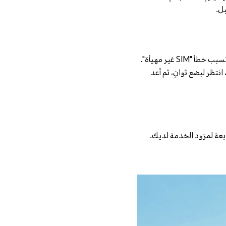
يمكن لإعادة تشغيل الجهاز البسيطة أن تصلح غالبًا الأعطال المؤقتة أو المشاكل المتعلقة بالبرامج التي تسبب خطأ "SIM غير مهيأة".
غيل جهازك، انتظر لبضع ثوانٍ، ثم أعد
مة العملاء التابعة لمزود الخدمة لديك.