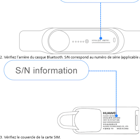
2. Vérifiez l’arrière du casque Bluetooth. S/N correspond au numéro de série (applicable 
3. Vérifiez le couvercle de la carte SIM.