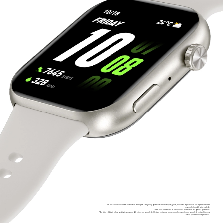
*Veriler Zhouhai Laboratuvarı'ndan alınmıştır. Gerçek uygulamalardaki sonuçlar, çevre, kullanım alışkanlıkları ve diğer faktörler
nedeniyle farklılık gösterebilir.
*Bluetooth Araması, telefonunuzla Bluetooth bağlantısı gerektirir.
*Bu ürün tıbbi bir cihaz değildir, ancak sağlık yönetimi amaçlıdır. Ölçülen veriler ve sonuçlar yalnızca referans amaçlıdır ve teşhis veya
tedavi için temel oluşturmaz.