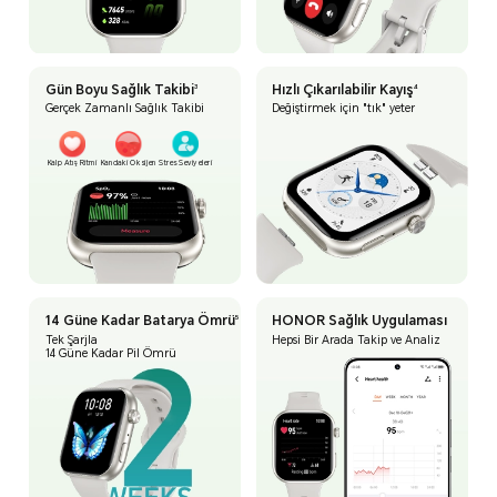
Gün Boyu Sağlık Takibi
Hızlı Çıkarılabilir Kayış
3
4
Gerçek Zamanlı Sağlık Takibi
Değiştirmek için "tık" yeter
Kalp Atış Ritmi
Kandaki Oksijen
Stres Seviyeleri
14 Güne Kadar
Batarya Ömrü
HONOR Sağlık Uygulaması
5
Tek Şarjla
Hepsi Bir Arada Takip ve Analiz
14 Güne Kadar Pil Ömrü