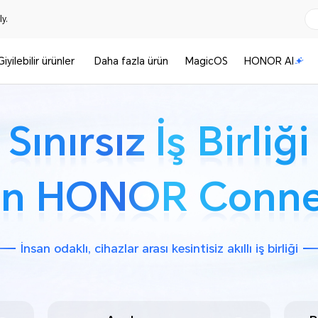
y.
Giyilebilir ürünler
Daha fazla ürün
MagicOS
HONOR AI
Sınırsız İş Birliği
Sınırsız İş Birliği
çin HONOR Conne
çin HONOR Conne
İnsan odaklı, cihazlar arası kesintisiz akıllı iş birliği