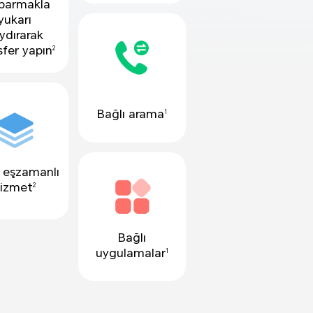
parmakla
yukarı
ydırarak
sfer yapın
2
Bağlı arama
1
 eşzamanlı
izmet
2
Bağlı
uygulamalar
1