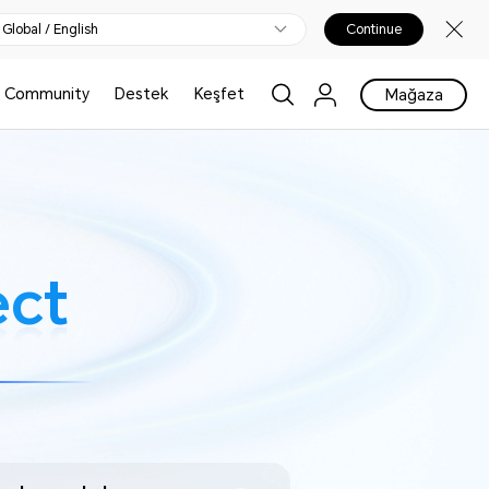
Global / English
Continue
Community
Destek
Keşfet
Mağaza
ct
ct