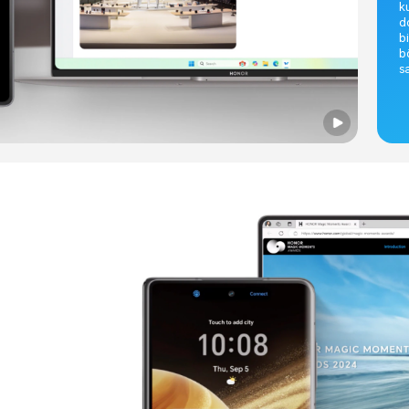
k
d
b
b
s