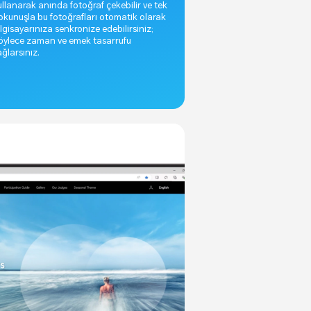
ullanarak anında fotoğraf çekebilir ve tek
okunuşla bu fotoğrafları otomatik olarak
ilgisayarınıza senkronize edebilirsiniz;
öylece zaman ve emek tasarrufu
ağlarsınız.