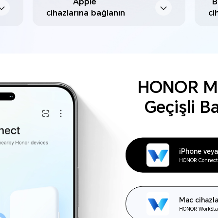
Apple
B
cihazlarına bağlanın
ci
HONOR Mar
Geçişli B
iPhone veya
HONOR Connect u
Mac cihazla
HONOR WorkStati