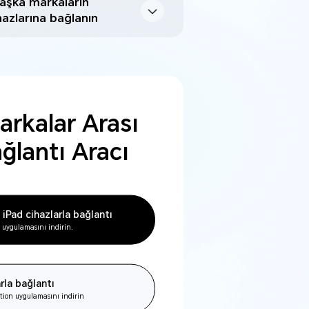
aşka markaların
hazlarına bağlanın
kalar Arası
ağlantı Aracı
 iPad cihazlarla bağlantı
ygulamasını indirin.
rla bağlantı
on uygulamasını indirin