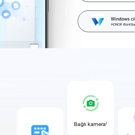
Windows cih
HONOR WorkStati
Bağlı kamera
2