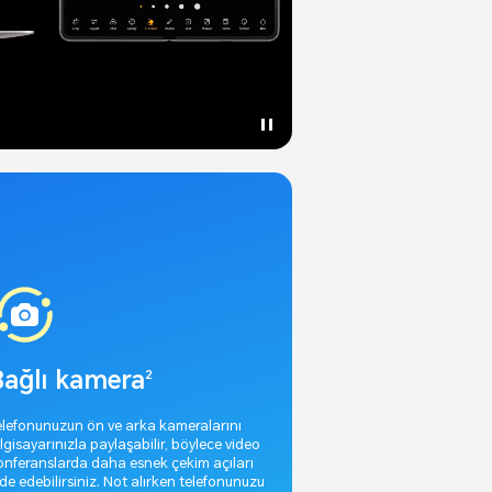
Bağlı kamera
2
elefonunuzun ön ve arka kameralarını
ilgisayarınızla paylaşabilir, böylece video
onferanslarda daha esnek çekim açıları
lde edebilirsiniz. Not alırken telefonunuzu