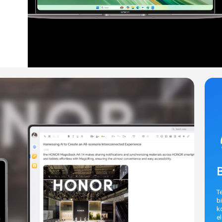
T
b
k
e