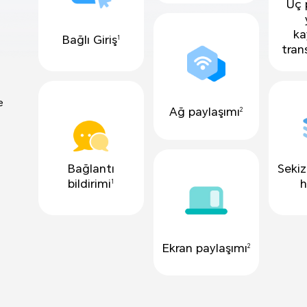
Üç 
ka
Bağlı Giriş
1
tran
e
Ağ paylaşımı
2
Bağlantı
Sekiz
bildirimi
h
1
Ekran paylaşımı
2