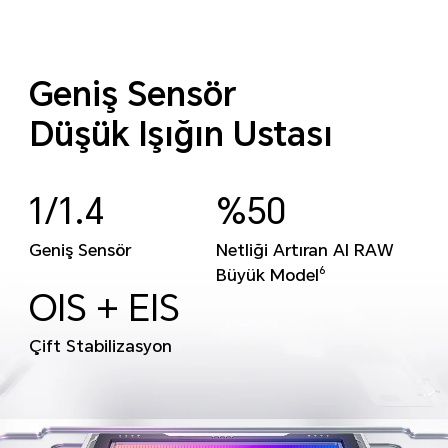
Geniş Sensör
Düşük Işığın Ustası
1/1.4
%50
Geniş Sensör
Netliği Artıran AI RAW
Büyük Model
6
OIS + EIS
Çift Stabilizasyon