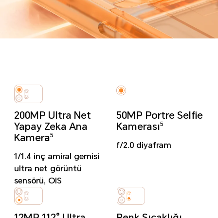
200MP Ultra Net
50MP Portre Selfie
Yapay Zeka Ana
Kamerası
5
Kamera
5
f/2.0 diyafram
1/1.4 inç amiral gemisi
ultra net görüntü
sensörü, OIS
12MP 112° Ultra
Renk Sıcaklığı