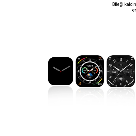
Bileği kaldı
er