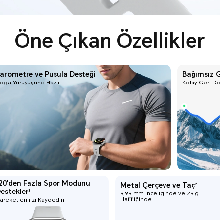
Öne Çıkan Özellikler
arometre ve Pusula Desteği
Bağımsız 
oğa Yürüyüşüne Hazır
Kolay Geri Dö
20'den Fazla Spor Modunu
Metal Çerçeve ve Taç
2
estekler
3
9,99 mm İnceliğinde ve 29 g
Hafifliğinde
areketlerinizi Kaydedin