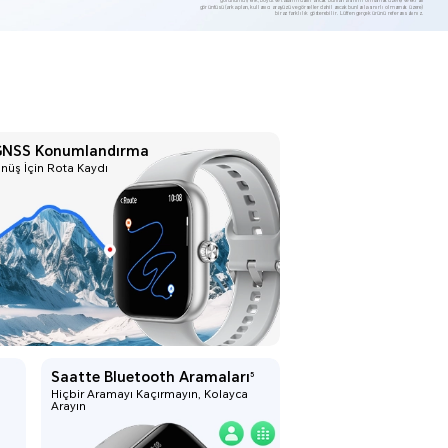
görünümü (renk, boyut ve tasarım dahil ancak bunlarla sınırlı olmamak üzere) ve ekran
görüntüsü (arka plan, kullanıcı arayüzü ve görseller dahil ancak bunlarla sınırlı olmamak üzere)
biraz farklılık gösterebilir. Lütfen gerçek ürünü referans alınız.
GNSS Konumlandırma
nüş İçin Rota Kaydı
Saatte Bluetooth Aramaları
5
Hiçbir Aramayı Kaçırmayın, Kolayca
Arayın