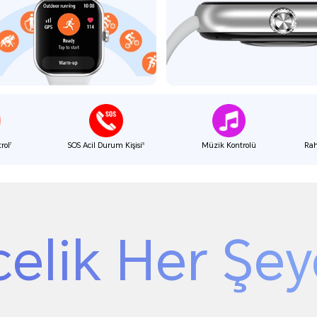
rol
SOS Acil Durum Kişisi
Müzik Kontrolü
Rah
7
8
celik Her Şey