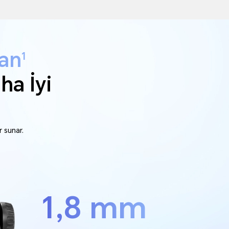
ran
1
ha İyi
 sunar.
1,8 mm