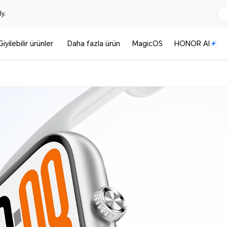
y.
Giyilebilir ürünler
Daha fazla ürün
MagicOS
HONOR AI