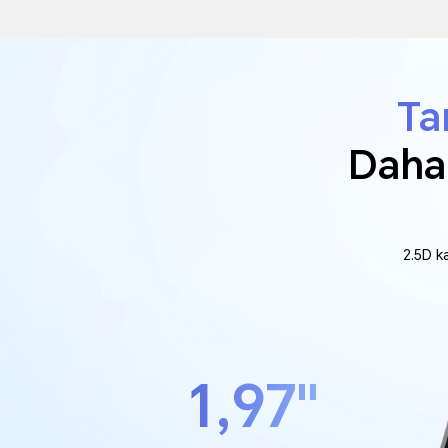
Ta
Daha 
2.5D k
1,97"