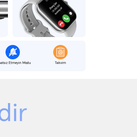
atsız Etmeyin Modu
Takvim
dir