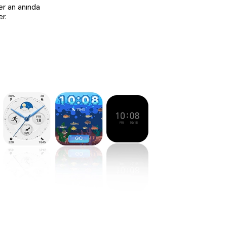
her an anında
er.