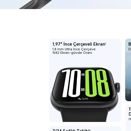
1,97" İnce Çerçeveli Ekran
B
1
1,8 mm Ultra İnce Çerçeve
D
%82 Ekran-gövde Oranı
1
D
H
4