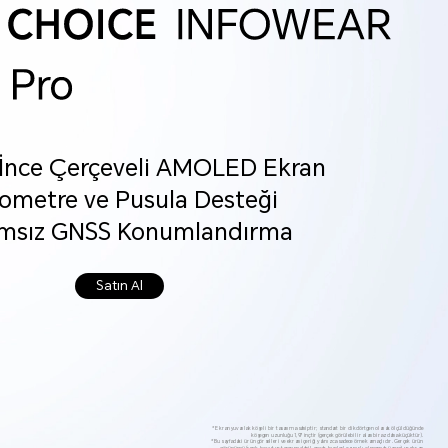
ç İnce Çerçeveli AMOLED Ekran
ometre ve Pusula Desteği
msız GNSS Konumlandırma
Satın Al
*Ekran yuvarlak köşeli bir tasarıma sahiptir; standart bir dikdörtgen olarak ölçüldüğünde
köşegen uzunluğu 1,97 inçtir (gerçek görülebilir alan biraz daha küçüktür).
*Bu sayfadaki ürün görselleri ve ekran içeriği yalnızca sadece örnek amaçlıdır. Gerçek ürün