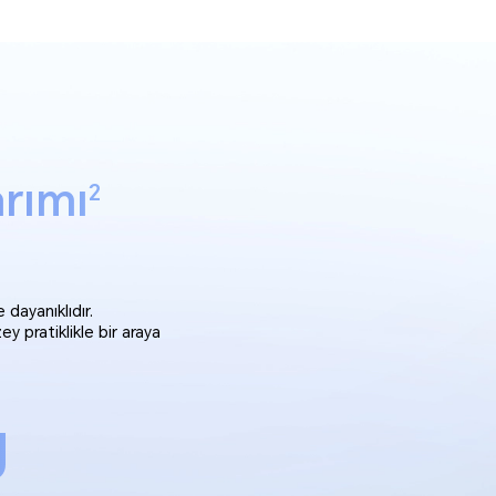
rımı
2
dayanıklıdır.
y pratiklikle bir araya
g