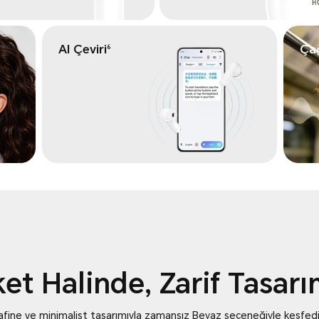
AI Çeviri
Çağ
6
et Halinde, Zarif Tasarım
afine ve minimalist tasarımıyla zamansız Beyaz seçeneğiyle keşfedi