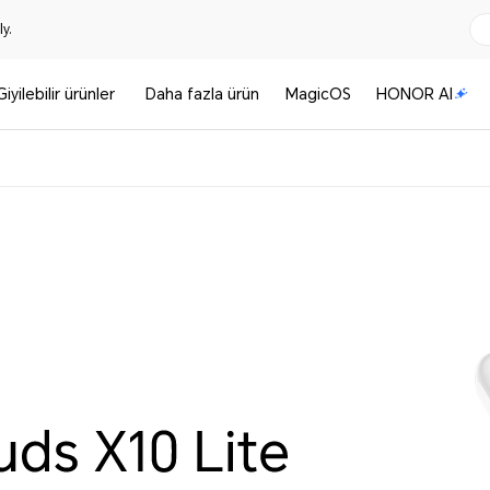
y.
Giyilebilir ürünler
Daha fazla ürün
MagicOS
HONOR AI