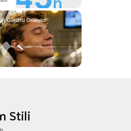
rı Gürültü Önleyici
2
 Stili
n.