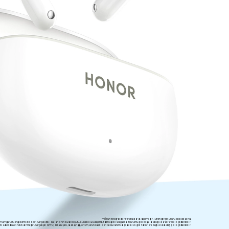
**Ürün fotoğrafları referans olarak seçilmiştir, lütfen gerçek ürünü dikkate alınız
m gürültü engelleme etkisidir. Gerçek etki; kullanıcının kulak boyutu, kulaklık ucu seçimi, takma şekli ve egzersiz durumu gibi koşullara bağlı olarak farklılık gösterebilir.
Laboratuvarından alınmıştır. Gerçek pil ömrü; ses seviyesi, ses kaynağı, ortam, ürün özellikleri ve kullanım alışkanlıkları gibi faktörlere bağlı olarak değişiklik gösterebilir.