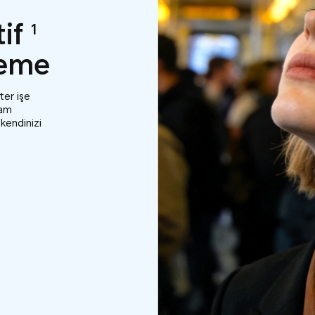
tif
1
leme
ter işe
tam
 kendinizi