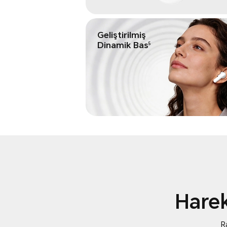
Geliştirilmiş
Dinamik Bas
5
Harek
R