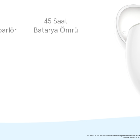
45 Saat
parlör
Batarya Ömrü
*42 dB, HONOR Laboratuvarı'ndan alınan verilere göre elde edilebilecek maksimu
*Pil ömrü verileri HONOR 