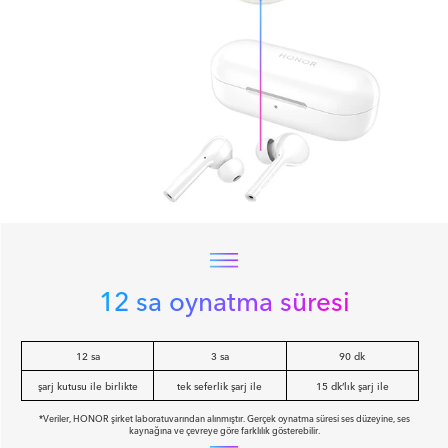
12 sa oynatma süresi
12 sa
3 sa
90 dk
şarj kutusu ile birlikte
tek seferlik şarj ile
15 dk’lık şarj ile
*Veriler, HONOR şirket laboratuvarından alınmıştır. Gerçek oynatma süresi ses düzeyine, ses
kaynağına ve çevreye göre farklılık gösterebilir.