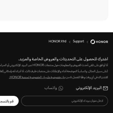
HONOR X9d
Support
اشترك للحصول على التحديثات والعروض الخاصة والمزيد.
أنا أوافق على تلقي أحدث العروض والمعلومات حول منتجات HONOR عبر البريد الإلكت
(على سبيل المثال، واتساب) الموضحة أدناه والإعلانات على منصات طرف ثالث. أنا أدرك أنه بإمكاني إلغا
الاشتراك في أي وقت وفقًا للفصل 6 من
بيان خصوصية علىبيان الخصوصية لمنصة HONOR‬.
البريد الإلكتروني
واتساب
قم بالتسج