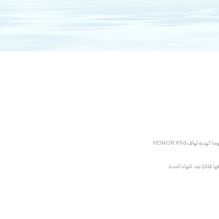
للتعبير عن خالص تقديرنا لعملاء HONOR المخلصين، يمكن لأولئك الذين اشتروا جهاز HONOR مسبقا الحصول على خدمة استبدال لمدة 180 يوما كهدية لهاتف HONOR X9d
لقائيًا بعد انتهاء المدة.