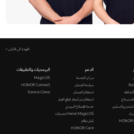
العودة الى الأعلى
الدعم
البرمجيات والتطبيقات
مركز الخدمة
MagicOS
Bu
سياسة الضمان
HONOR Connect
الشائعة
استعلام الضمان
Device Clone
لاسترجاع
استعلام عن أسعار قطع الغيار
لشحن والتسليم
خدمة الإصلاح البريدي
راء
Honor MagicOS تحديثات
HONOR P
أمان نظام
HONOR Care