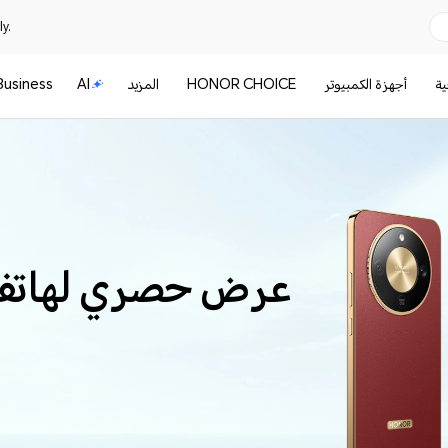
y.
ية
أجهزة الكمبيوتر
HONOR CHOICE
المزيد
AI
Business
عرض حصري لهاتف NOR X9d