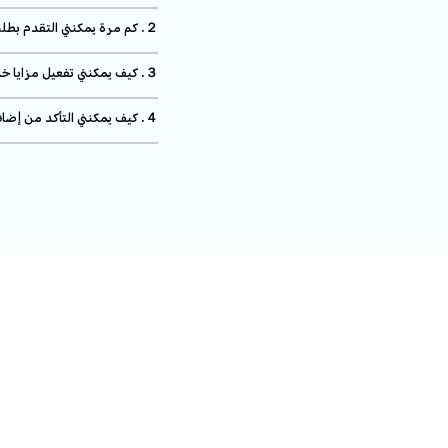
２. كم مرة يمكنني التقدم بطلب للحصول على هدية خدمة الاستبدال لمدة 180 يوما؟
３. كيف يمكنني تفعيل مزايا خدمة استبدال HONOR X9d لمدة 180 يوما؟
４. كيف يمكنني التأكد من إضافة خدمة الاستبدال لمدة 180 يوما إلى هاتف HONOR X9d الخاص بي؟