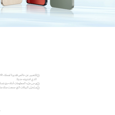
الذي اشتريته حديثا.
يرجى ملء المعلومات أدناه حتى نتمكن من تفعيل 
سنُخزّن البيانات التي جمعت منك مثل:
ط