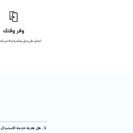
وفر وقتك
احصل على بديل مباشرة بدلا من انتظ
１. هل هدية خدمة الاستبدال لمدة 180 يوما المذكورة أعلاه متوفرة في جميع البلدان؟