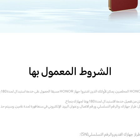
الشروط المعمول بها
خدمة الاستبدال لمدة 180 يومًا لجهازك بنجاح.
 طراز جهازك، والرقم التسلسلي، ورقم الاتصال، وعنوان البريد الإلكتروني في سنغافورة لمدة عامين، وسيتم حذفها ت
راز جهازك القديم والرقم التسلسلي(SN):