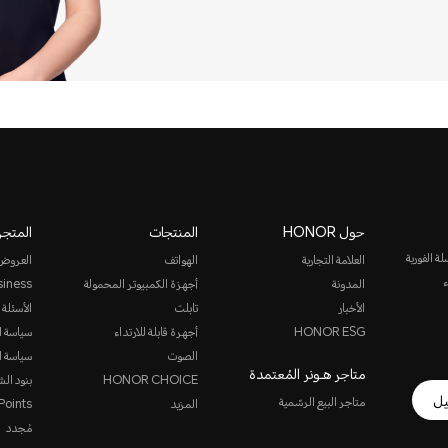
حول HONOR
المنتجات
المتجر
روني أو المراسلة الفورية
العلامة التجارية
الهواتف
العروض
ء
المدونة
أجهزة الكمبيوتر المحمولة
siness
الأخبار
تابلت
الأسئلة 
HONOR ESG
أجهرة قابلة للارتداء
سياسة ا
الصوت
سياسة ا
متاجر هـونر المُعتمدة
HONOR CHOICE
بنود الش
يل
متاجر البيع الرسّمية
المزيد
oints
مُجدد