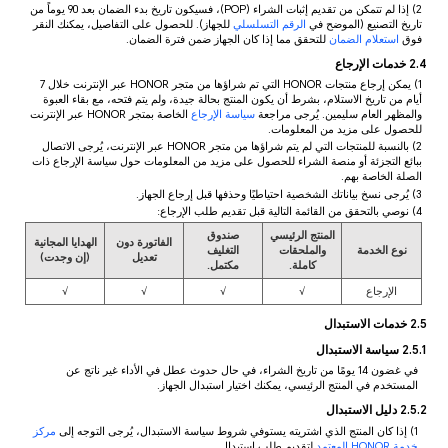
2) إذا لم تتمكن من تقديم إثبات الشراء (POP)، فسيكون تاريخ بدء الضمان بعد 90 يوماً من
تاريخ التصنيع (الموضح في
الرقم التسلسلي
للجهاز). للحصول على التفاصيل، يمكنك النقر
فوق
استعلام الضمان
للتحقق مما إذا كان الجهاز ضمن فترة الضمان.
2.4 خدمات الإرجاع
1) يمكن إرجاع منتجات HONOR التي تم شراؤها من متجر HONOR عبر الإنترنت خلال 7
أيام من تاريخ الاستلام، بشرط أن يكون المنتج بحالة جيدة، ولم يتم فتحه، مع بقاء العبوة
والمظهر العام سليمين. يُرجى مراجعة
سياسة الإرجاع
الخاصة بمتجر HONOR عبر الإنترنت
للحصول على مزيد من المعلومات.
2) بالنسبة للمنتجات التي لم يتم شراؤها من متجر HONOR عبر الإنترنت، يُرجى الاتصال
ببائع التجزئة أو منصة الشراء للحصول على مزيد من المعلومات حول سياسة الإرجاع ذات
الصلة الخاصة بهم.
3) يُرجى نسخ بياناتك الشخصية احتياطيًا وحذفها قبل إرجاع الجهاز.
4) نوصي بالتحقق من القائمة التالية قبل تقديم طلب الإرجاع:
المنتج الرئيسي
صندوق
الفاتورة دون
الهدايا المجانية
نوع الخدمة
والملحقات
التغليف
تعديل
(إن وجدت)
كاملة.
مكتمل.
الإرجاع
√
√
√
√
2.5 خدمات الاستبدال
2.5.1 سياسة الاستبدال
في غضون 14 يومًا من تاريخ الشراء، في حال حدوث عطل في الأداء غير ناتج عن
المستخدم في المنتج الرئيسي، يمكنك اختيار استبدال الجهاز.
2.5.2 دليل الاستبدال
1) إذا كان المنتج الذي اشتريته يستوفي شروط سياسة الاستبدال، يُرجى التوجه إلى
مركز
خدمة HONOR المعتمد
لتقديم طلب استبدال.