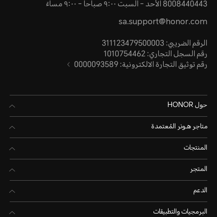
8008440443 الأحد - السبت ٩:٠٠ صباحا - ٩:٠٠ مساءً
sa.support@honor.com
الرقم الضريبي: 311123479500003
رقم السجل التجاري: 1010754462
رقم توثيق التجارة الالكترونية: 0000093589
حول HONOR
متاجر هـونر المُعتمدة
المنتجات
المتجر
الدعم
البرمجيات والتطبيقات