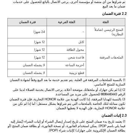
تم شراؤها من أي منصة أو مؤسسة أخرى، يرجى الاتصال بالبائع للحصول على خدمات
ضمان ما بعد البيع.
2.2 فترة الضمان
الفئة
الفئة الفرعية
فترة الضمان
المنتج الرئيسي (شاملاً
-
24 شهرًا
البطارية)
كابل
12 شهرًا
محول الطاقة
12 شهرًا
الملحقات المرفقة
قاعدة شحن
12 شهرًا
أحزمة الساعة
لا يشمله الضمان
قطع تزيينية
لا يشمله الضمان
1) بالنسبة للملحقات المرفقة في العلبة، يتم تقديم خدمة ما بعد البيع وفقاً لشهادة الضمان
السارية للمنتج الأساسي.
2) إذا لم يكن جهازك أو ملحقاتك موضحة أعلاه، يرجى الاتصال بخدمة العملاء لدينا على
الرقم 8008440443 للحصول على مزيد من المساعدة.
3) بالنسبة للهدايا المرفقة، إذا كانت الهدية من علامة HONOR التجارية، فإن فترة الضمان
تكون مماثلة لتلك الخاصة بالملحقات التي يتم شراؤها بشكل مستقل؛ أما إذا لم تكن من
علامة HONOR التجارية، فإن الهدية لا يغطيها الضمان.
2.3 إثبات الضمان
1) يعتمد تاريخ بدء ضمان المنتج على تاريخ إصدار إيصال الشراء أو إثبات الشراء (يُشار إليه
فيما يلي باسم POP). يمكن استخدام الفاتورة، أو نسخة الفاتورة، أو بطاقة ضمان المنتج (أو
بطاقة الضمان الإلكترونية على جهازك) كإثبات شراء (POP).