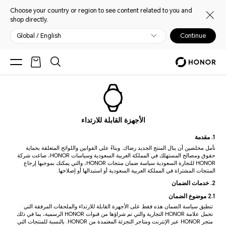
Choose your country or region to see content related to you and
shop directly.
Global / English
Continue
الأجهزة القابلة للارتداء
1. مقدمة
نأمل مخلصين أن ينال المنتج الجديد رضاك. وبناءً على القوانين واللوائح المتعلقة بحماية
حقوق ومصالح المستهلك في المملكة العربية السعودية وسياسات HONOR، صاغت شركة
HONOR للتجارة السعودية سياسة ضمان منتجات HONOR، والتي يمكنك بموجبها إرجاع
المنتجات المشتراة في المملكة العربية السعودية أو استبدالها أو إصلاحها.
2. خدمات الضمان
2.1 موضوع الضمان
تنطبق سياسة الضمان هذه فقط على الأجهزة القابلة للارتداء والملحقات المرفقة التي
تحمل علامة HONOR التجارية والتي تم شراؤها من قنوات HONOR الرسمية، بما في ذلك
متجر HONOR عبر الإنترنت ومتاجر التجزئة المعتمدة من HONOR. بالنسبة للمنتجات التي