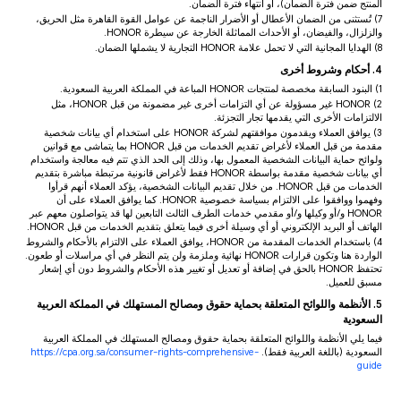
المنتج ضمن فترة الضمان)، أو انتهاء فترة الضمان.
7) تُستثنى من الضمان الأعطال أو الأضرار الناجمة عن عوامل القوة القاهرة مثل الحريق،
والزلزال، والفيضان، أو الأحداث المماثلة الخارجة عن سيطرة HONOR.
8) الهدايا المجانية التي لا تحمل علامة HONOR التجارية لا يشملها الضمان.
4. أحكام وشروط أخرى
1) البنود السابقة مخصصة لمنتجات HONOR المباعة في المملكة العربية السعودية.
2) HONOR غير مسؤولة عن أي التزامات أخرى غير مضمونة من قبل HONOR، مثل
الالتزامات الأخرى التي يقدمها تجار التجزئة.
3) يوافق العملاء ويقدمون موافقتهم لشركة HONOR على استخدام أي بيانات شخصية
مقدمة من قبل العملاء لأغراض تقديم الخدمات من قبل HONOR بما يتماشى مع قوانين
ولوائح حماية البيانات الشخصية المعمول بها، وذلك إلى الحد الذي تتم فيه معالجة واستخدام
أي بيانات شخصية مقدمة بواسطة HONOR فقط لأغراض قانونية مرتبطة مباشرة بتقديم
الخدمات من قبل HONOR. من خلال تقديم البيانات الشخصية، يؤكد العملاء أنهم قرأوا
وفهموا ووافقوا على الالتزام بسياسة خصوصية HONOR. كما يوافق العملاء على أن
HONOR و/أو وكيلها و/أو مقدمي خدمات الطرف الثالث التابعين لها قد يتواصلون معهم عبر
الهاتف أو البريد الإلكتروني أو أي وسيلة أخرى فيما يتعلق بتقديم الخدمات من قبل HONOR.
4) باستخدام الخدمات المقدمة من HONOR، يوافق العملاء على الالتزام بالأحكام والشروط
الواردة هنا وتكون قرارات HONOR نهائية وملزمة ولن يتم النظر في أي مراسلات أو طعون.
تحتفظ HONOR بالحق في إضافة أو تعديل أو تغيير هذه الأحكام والشروط دون أي إشعار
مسبق للعميل.
5. الأنظمة واللوائح المتعلقة بحماية حقوق ومصالح المستهلك في المملكة العربية
السعودية
فيما يلي الأنظمة واللوائح المتعلقة بحماية حقوق ومصالح المستهلك في المملكة العربية
السعودية (باللغة العربية فقط).
https://cpa.org.sa/consumer-rights-comprehensive-
guide