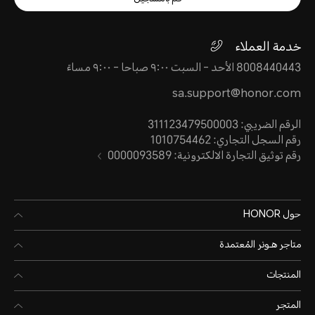
خدمة العملاء
8008440443 الأحد - السبت ٩:٠٠ صباحا - ٩:٠٠ مساءً
sa.support@honor.com
الرقم الضريبي: 311123479500003
رقم السجل التجاري: 1010754462
رقم توثيق التجارة الالكترونية: 0000093589
حول HONOR
متاجر هـونر المُعتمدة
المنتجات
المتجر