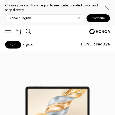
Choose your country or region to see content related to you and
shop directly.
Global / English
Continue
HONOR Pad X9a
الدعم
شراء