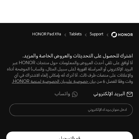
HONOR Pad X9a
Tablets
Support
اشترك للحصول على التحديثات والعروض الخاصة والمزيد.
أنا أوافق على تلقي أحدث العروض والمعلومات حول منتجات HONOR عبر
البريد الإلكتروني أو المراسلة الفورية (على سبيل المثال، واتساب) الموضحة أدناه
والإعلانات على منصات طرف ثالث. أنا أدرك أنه بإمكاني إلغاء الاشتراك في أي
وقت وفقًا للفصل 6 من
بيان خصوصية علىبيان الخصوصية لمنصة HONOR‬.
البريد الإلكتروني
واتساب
قم بالتسجيل