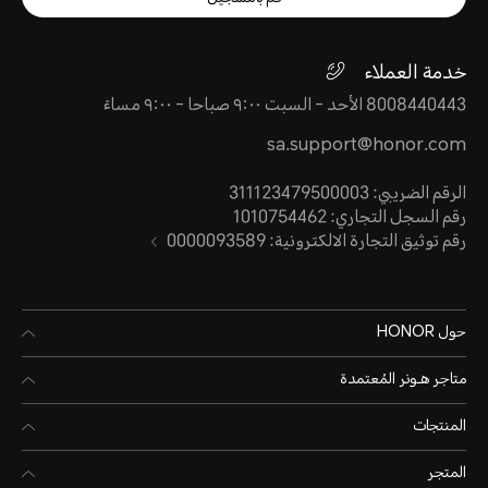
خدمة العملاء
8008440443 الأحد - السبت ٩:٠٠ صباحا - ٩:٠٠ مساءً
sa.support@honor.com
الرقم الضريبي: 311123479500003
رقم السجل التجاري: 1010754462
رقم توثيق التجارة الالكترونية: 0000093589
حول HONOR
متاجر هـونر المُعتمدة
المنتجات
المتجر