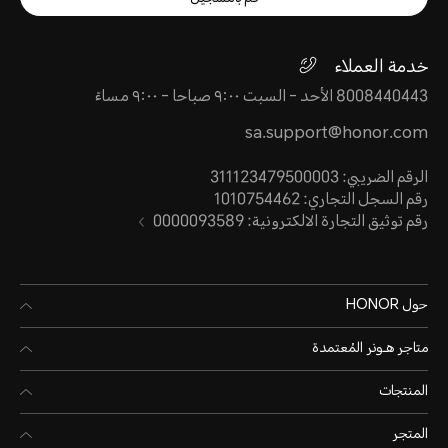
خدمة العملاء
8008440443 الأحد - السبت ٩:٠٠ صباحا - ٩:٠٠ مساءً
sa.support@honor.com
الرقم الضريبي: 311123479500003
رقم السجل التجاري: 1010754462
رقم توثيق التجارة الالكترونية: 0000093589
حول HONOR
متاجر هـونر المُعتمدة
المنتجات
المتجر