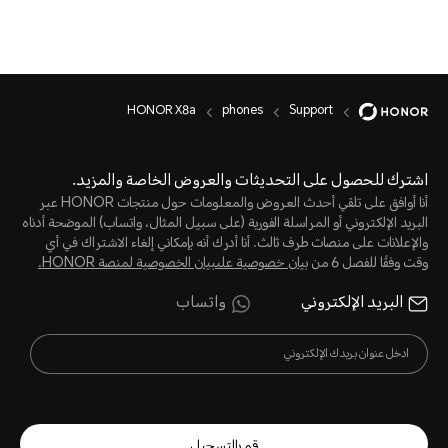
HONOR X8a
phones
Support
اشترك للحصول على التحديثات والعروض الخاصة والمزيد.
أنا أوافق على تلقي أحدث العروض والمعلومات حول منتجات HONOR عبر
البريد الإلكتروني أو المراسلة الفورية (على سبيل المثال، واتساب) الموضحة أدناه
والإعلانات على منصات طرف ثالث. أنا أدرك أنه بإمكاني إلغاء الاشتراك في أي
وقت وفقًا للفصل 6 من
بيان خصوصية علىبيان الخصوصية لمنصة HONOR‬.
البريد الإلكتروني
واتساب
قم بالتسجيل