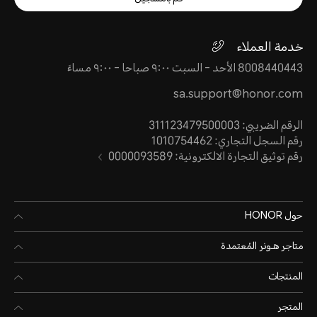
خدمة العملاء
8008440443 الأحد - السبت ٩:٠٠ صباحا - ٩:٠٠ مساءً
sa.support@honor.com
الرقم الضريبي: 311123479500003
رقم السجل التجاري: 1010754462
رقم توثيق التجارة الالكترونية: 0000093589
حول HONOR
متاجر هـونر المُعتمدة
المنتجات
المتجر