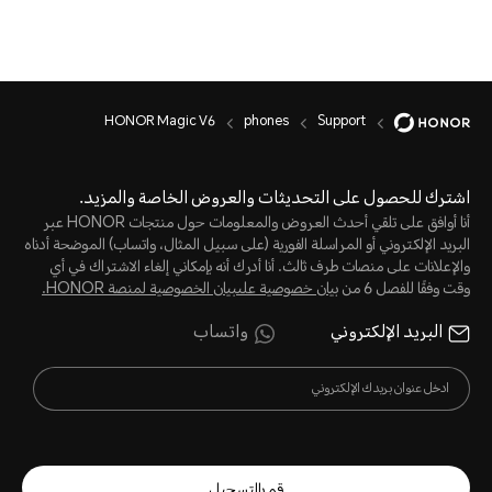
HONOR Magic V6
phones
Support
اشترك للحصول على التحديثات والعروض الخاصة والمزيد.
أنا أوافق على تلقي أحدث العروض والمعلومات حول منتجات HONOR عبر
البريد الإلكتروني أو المراسلة الفورية (على سبيل المثال، واتساب) الموضحة أدناه
والإعلانات على منصات طرف ثالث. أنا أدرك أنه بإمكاني إلغاء الاشتراك في أي
وقت وفقًا للفصل 6 من
بيان خصوصية علىبيان الخصوصية لمنصة HONOR‬.
البريد الإلكتروني
واتساب
قم بالتسجيل