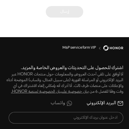
إرسال
M6P service form VIP
اشترك للحصول على التحديثات والعروض الخاصة والمزيد.
أنا أوافق على تلقي أحدث العروض والمعلومات حول منتجات HONOR عبر
البريد الإلكتروني أو المراسلة الفورية (على سبيل المثال، واتساب) الموضحة أدناه
والإعلانات على منصات طرف ثالث. أنا أدرك أنه بإمكاني إلغاء الاشتراك في أي
وقت وفقًا للفصل 6 من
بيان خصوصية علىبيان الخصوصية لمنصة HONOR‬.
البريد الإلكتروني
واتساب