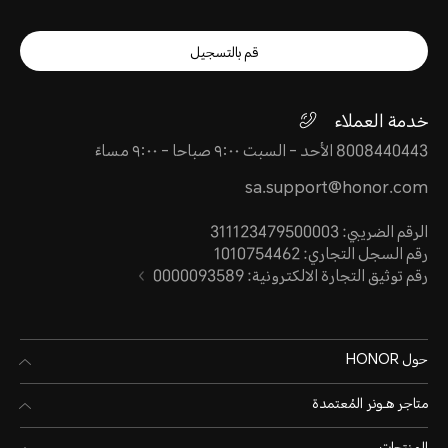
قم بالتسجيل
خدمة العملاء
8008440443 الأحد - السبت ٩:٠٠ صباحا - ٩:٠٠ مساءً
sa.support@honor.com
الرقم الضريبي: 311123479500003
رقم السجل التجاري: 1010754462
رقم توثيق التجارة الالكترونية: 0000093589
حول HONOR
متاجر هـونر المُعتمدة