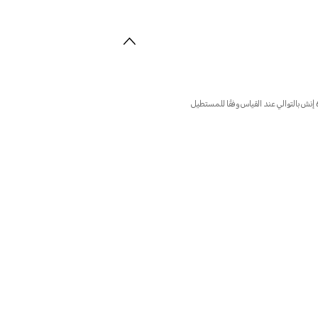
*ع تصميم الزوايا الدائرية على الشاشة، يبلغ الطول القطري للشاشة الداخلية والخارجية 7.9 إنش و6.45 إنش بالتوالي عند القياس وفقًا للمستطيل