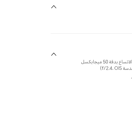
كاميرا أساسية بدقة 54 ميجابكسل (فتحة عدسة f/1.9) + كاميرا فائقة الاتساع بدقة 50 ميجابكسل