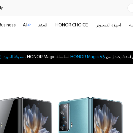
y.
ية
أجهزة الكمبيوتر
HONOR CHOICE
المزيد
AI
Business
 أحدث إصدار من
HONOR Magic V6
لسلسلة HONOR Magic .
معرفة المزيد