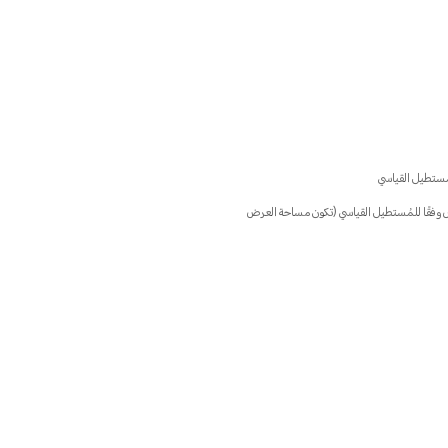
لى الشاشة، فإن دقة الشاشة تبلغ 2560×1080 بكسل عند القياس وفقًا للمُستطيل القياسي (تكون مساحة العرض