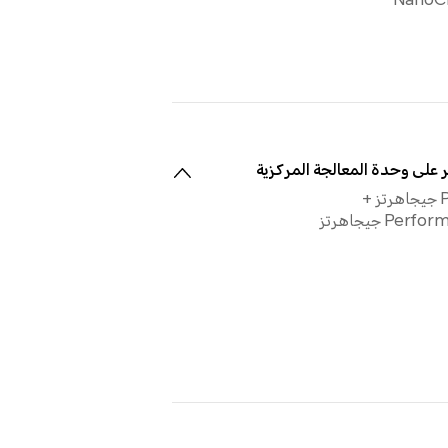
NanoCr
 على وحدة المعالجة المركزية
2×Prime 4,32 جيجاهرتز +