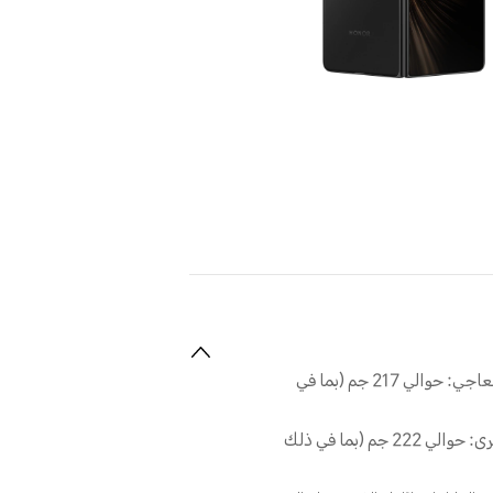
إصدار الأبيض العاجي: حوالي 217 جم (بما في
الإصدارات الأخرى: حوالي 222 جم (بما في ذلك