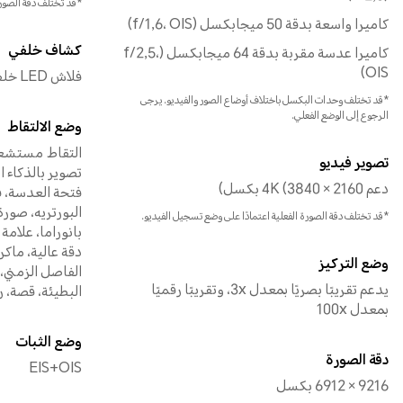
*قد تختلف دقة الصور
كاميرا واسعة بدقة 50 ميجابكسل (f/1,6، OIS)
كشاف خلفي
كاميرا عدسة مقربة بدقة 64 ميجابكسل (f/2,5،
OIS)
فلاش LED خلفي أحادي
*قد تختلف وحدات البكسل باختلاف أوضاع الصور والفيديو. يرجى
الرجوع إلى الوضع الفعلي.
وضع الالتقاط
التقاط مستشعر 
تصوير فيديو
تصوير بالذكاء ا
دعم 4K (3840 × 2160 بكسل)
فتحة العدسة، ف
البورتريه، صورة
*قد تختلف دقة الصورة الفعلية اعتمادًا على وضع تسجيل الفيديو.
بانوراما، علامة
دقة عالية، ماكر
وضع التركيز
الفاصل الزمني، 
يدعم تقريبًا بصريًا بمعدل 3x، وتقريبًا رقميًا
البطيئة، قصة، رس
بمعدل 100x
وضع الثبات
دقة الصورة
EIS+OIS
9216 × 6912 بكسل