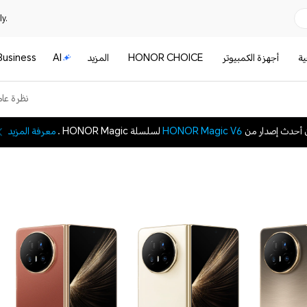
y.
ية
أجهزة الكمبيوتر
HONOR CHOICE
المزيد
AI
Business
نظرة عام
 أحدث إصدار من
HONOR Magic V6
لسلسلة HONOR Magic .
معرفة المزيد