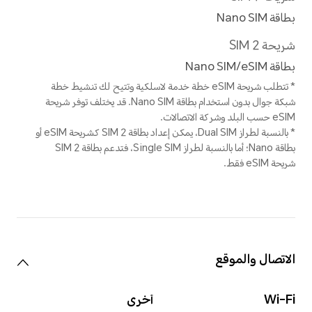
الماء
دقة الفيديو
يدعم حتى 3840*2160
بكسل