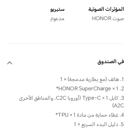
الشاحن القياسي
HONOR 80W الشحن
الفائق
الشحن اللاسلكي
50W SuperCharge
*يُباع الشاحن اللاسلكي بشكل
منفصل.