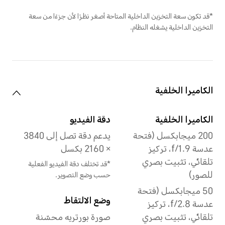
*بفضل تصميم الزوايا المنحنية
للشاشة، تبلغ دقة الشاشة
2728×1264 بكسل عند القياس
وفقًا للمستطيل القياسي (مساحة
العرض الفعلية أصغر قليلاً).