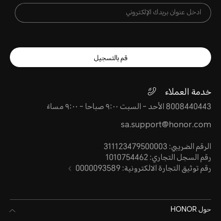
ومستوى IP69K وفقًا لمعايير IEC ISO 20653:2023. مقاومة الرذاذ
عالية، وقد ينخفض الأداء الوقائي بسبب
قم بالتسجيل
خدمة العملاء
8008440443 الأحد - السبت ٩:٠٠ صباحا - ٩:٠٠ مساءً
sa.support@honor.com
الرقم الضريبي: 311123479500003
رقم السجل التجاري: 1010754462
رقم توثيق التجارة الالكترونية: 0000093589
حول HONOR