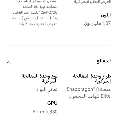
الوزن
حوالي 200 جرام (بما في
ذلك البطارية)
*قد تختلف الأبعاد والوزن الفعليان
بناءً على التهيئة وعملية التصنيع
وطريقة القياس.