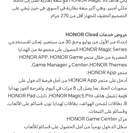
يأتي هاتف HONOR Magic Vs مع سعة بطارية تصل إلى 5000
مللي أمبير، وهي أكبر سعة بطارية في السوق، في حين يُبقي على
التصميم الخفيف للجهاز أقل من 270 جرام.
عروض خدمات HONOR Cloud
ابتداءً من الأول من يوليو وحتى 30 من سبتمبر، يُمكن لمُستخدمي
HONOR Magic Series الحصول على مجموعة من الهدايا
الحصرية من خلال متجر HONOR APP، HONOR Game
Center،HONOR Themes و Game Manager.
متجر HONOR App:
اُدخل على متجر HONOR App من أجل فرصة الدخول على
سحوبات الحظ، بما يصل إلى 8 مرات في اليوم، ولفرصة الفوز بهدايا
قيّمة تشمل هاتف HONOR Magic5 Pro، تابلت HONOR Pad
8، بطاقات لشحن الهواتف، بطاقات لهدايا نون، قسائم على الألعاب،
وقسائم على الثيمات.
مركز HONOR Game Center:
سجّل الدخول يومياً من أجل الحصول على قسائم للألعاب