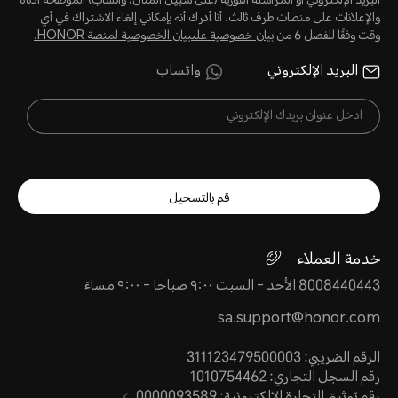
البريد الإلكتروني أو المراسلة الفورية (على سبيل المثال، واتساب) الموضحة أدناه
والإعلانات على منصات طرف ثالث. أنا أدرك أنه بإمكاني إلغاء الاشتراك في أي
وقت وفقًا للفصل 6 من
بيان خصوصية علىبيان الخصوصية لمنصة HONOR‬.
البريد الإلكتروني
واتساب
قم بالتسجيل
خدمة العملاء
8008440443 الأحد - السبت ٩:٠٠ صباحا - ٩:٠٠ مساءً
sa.support@honor.com
الرقم الضريبي: 311123479500003
رقم السجل التجاري: 1010754462
رقم توثيق التجارة الالكترونية: 0000093589