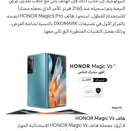
البيولوجية. إلى جانب ذلك، فإن الهاتف يأتي مع خافت تعديل عرض
النبضة يتم تسجيله عند 2160 هرتز، الأمر الذي يجعله ممتازاً
للاستخدام المُطوّل. استحوذ هاتف HONOR Magic5 Pro لنفسه
بالمركز الأول في تصنيفات DXOMARK بالنسبة لشاشة العرض،
وذلك بفضل التقنيات المتطورة التي تأتي معها.
هاتف HONOR Magic Vs
لا تُزوّد مفصلة هاتف HONOR Magic Vs الاستثنائية الجهاز