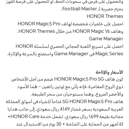
والحصول على فرص في سحوبات الحظ، أو الحصول على فرصة الفوز
بحزم حصرية لـ Football Master.
HONOR Themes
احصل على خلفيات مُخصصة لهاتف HONOR Magic5 Pro
وهاتف HONOR Magic Vs من خلال HONOR Themes.
Game Manager
احصل على تسريع اللعبة المجاني الحصري لسلسلة HONOR
Magic Series في Game Manager واستمتع بالسرعة والإثارة.
الأسعار والإتاحة
كون هاتف HONOR Magic5 Pro 5G صُمم من أجل الأشخاص
ذوي الروح المغامرة، فإنه يأتي مع لونين رائعين – هُما الأسود
والأخضر المروج، وهما مستوحيان من سحر الطبيعة.
هاتف 5G HONOR Magic5 Pro مُتاحاً للشراء في أسواق المملكة
العربية السعودية بسعر مُمتاز 4149 ريال سعودي، إلى جانب هدايا
مجانية بقيمة 1699 ريال سعودي، تشمل خدمة HONOR Care+
(6 أشهر من الحماية على الشاشة + 30 يوم من الاستبدال عند