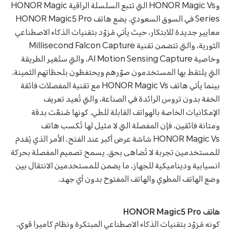
وHONOR Magic Vs التي تتبع السلسلة الراقية HONOR Magic
Series في السوق السعودي. يضع هاتف HONOR Magic5 Pro
معايير جديدة للابتكار، حيث يأتي مُزوّد بتقنيات الذكاء الاصطناعي
الثورية، والتي تتضمن تقنية Millisecond Falcon Capture
وخاصية AI Motion Sensing Capture، والتي ستُغير الطريقة
التي يلتقط بها المستخدمون صوّرهم ويحتفظون بلحظاتهم الثمينة.
بينما يأتي هاتف HONOR Magic Vs مع تقنية المفصلات فائقة
الخفة بدون تروس الرائدة في الصناعة، والتي تُعيد تعريف
الإمكانيات الخاصة بالهواتف القابلة للطي. كونها صُنعّت بدقة
ومتانة فائقين، فإن المفصلة التي لا مثيل لها تُكسب هاتف
HONOR Magic Vs شاشة عرض أكبر عند الفتح، الأمر الذي يُقدم
للمستخدمين تجربة لا تُضاهى بحق. يسمح تصميم المفصلة بحركة
انسيابية وديناميكية للجهاز، ما يضمن للمستخدمين الانتقال بين
وضع الهاتف المطوي والهاتف المفتوح بدون أي جهد.
هاتف HONOR Magic5 Pro
كونه مُزوّد بتقنيات الذكاء الاصطناعي المبتكرة ونظام كاميرا قوي،