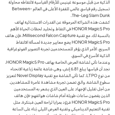
الذكية من قِبل موسوعة غينيس للأرقام القياسية لالتقاطه محاولة
تسجيل رقم قياسي عالمي للقفزة الأعلى في العالم Between-
The-Leg Slam Dunk.
كشفت هذه الشراكة المرموقة عن القدرات الاستثنائية لهاتف
HONOR Magic5 Pro في التقاط وتخليد لحظات الحياة الأهم
بالنسبة لك. مع تقنية Millisecond Falcon Capture، فإن هاتف
HONOR Magic5 Pro يضع معايير جديدة لمسألة الالتقاط
السريع، الأمر الذي يوّفر للمستخدمين تجربة التصوير الفوتوغرافية
الذكية الأسرع في السوق.
وعندما نأتي لشاشة العرض الخاصة بهاتف HONOR Magic5 Pro،
نجد أن قياسها يبلغ 6.81 إنش، وهي شاشة عائمة رُباعية الانحناء
من نوع LTPO. كما تأتي الشاشة مع تقنية Novel Display لتعزيز
سطوع الشاشة، والتي تضمن تجربة مشاهدة غامرة للمشاهدين.
من أجل تقليل الإجهاد على العين الذي يشعر به المستخدمين
الذين يقضون ساعات طويلة أمام شاشات هواتفهم؛ فإن هاتف
HONOR Magic5 Pro مُزوّد بمزايا لراحة العين مُبتكرة، مثل
تقنية التعتيم الديناميكي وتقنية العرض الليلي بُناءً على الساعة