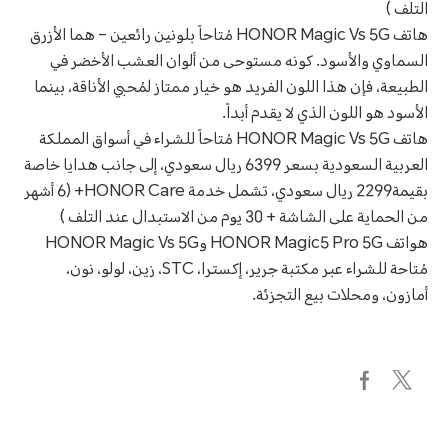
التلف )
هاتف HONOR Magic Vs 5G مُتاحاً بلونين رائعين – هما الأزرق
السماوي والأسود. كونه مستوحى من ألوان العشب الأخضر في
الطبيعة، فإن هذا اللون الفريد هو خيار ممتاز لمُحبي الأناقة، بينما
الأسود هو اللون الذي لا يقدم أبداً.
هاتف HONOR Magic Vs 5G مُتاحاً للشراء في أسواق المملكة
العربية السعودية بسعر 6399 ريال سعودي، إلى جانب هدايا خاصة
بقيمة2299 ريال سعودي، تشمل خدمة HONOR Care+ (6 أشهر
من الحماية على الشاشة + 30 يوم من الاستبدال عند التلف )
هواتف HONOR Magic5 Pro 5G وHONOR Magic Vs 5G
مُتاحة للشراء عبر مكتبة جرير، إكسترا، STC، زين، لولو، نون،
أمازون، ومحلات بيع التجزئة.