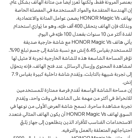
بعنصر المرونة فقط، ولكنها تُعزز أيضاً من متانة الهاتف بشكل عام.
إن الهندسة المتقدمة والمواد المستخدمة في المفصلة الخاصة
بهاتف HONOR Magic Vs يضمن عوامل المتانة والاعتمادية،
وبذلك فإن الهاتف يتحمّل 400 ألف طيّه، وهو ما يُوازي استخدام
لمُدة أكثر من 10 سنوات بمُعدل 100 طيّه في اليوم.
يأتي هاتف HONOR Magic Vs مع شاشة خارجية صديقة
للمستخدم بقياس 6.45 إنش مع نسبة شاشة إلى جسم تبلغ 90%.
توّفر المساحة الشاسعة هذه للشاشة الخارجية تجربة لا مثيل لها
لمشاهدة المحتوى وإرسال الرسائل. عند فتح الهاتف، فإنه يتحوّل
إلى تجربة شبيهة بالتابلت، ويُقدم شاشة داخلية كبيرة بقياس 7.9
إنش.
إن مساحة الشاشة الواسعة تُقدم فرصة ممتازة للمستخدمين
للانخراط في أكثر من مهمة على الشاشة في وقت واحد، ويُقدم
تجربة مشاهدة ساحرة. تسمح شاشة العرض الأولى من نوعها في
السوق لهاتف HONOR Magic Vs أن يكون الهاتف المثالي مُتعدد
الاستخدامات المُناسب للأفراد الذين يتطلعون إلى جهاز يُلبّي
احتياجاتهم المتعلقة بالعمل والترفيه.