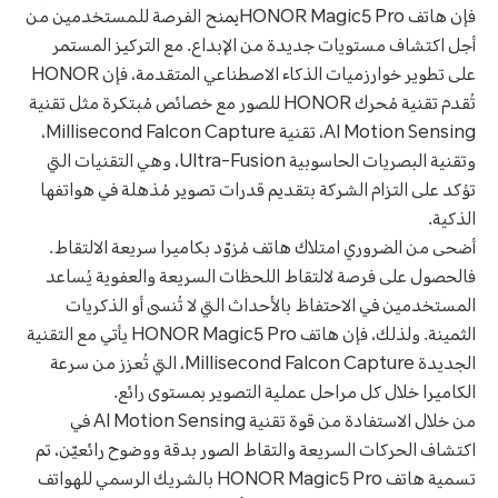
فإن هاتف HONOR Magic5 Proيمنح الفرصة للمستخدمين من
أجل اكتشاف مستويات جديدة من الإبداع. مع التركيز المستمر
على تطوير خوارزميات الذكاء الاصطناعي المتقدمة، فإن HONOR
تُقدم تقنية مُحرك HONOR للصور مع خصائص مُبتكرة مثل تقنية
AI Motion Sensing، تقنية Millisecond Falcon Capture،
وتقنية البصريات الحاسوبية Ultra-Fusion، وهي التقنيات التي
تؤكد على التزام الشركة بتقديم قدرات تصوير مُذهلة في هواتفها
الذكية.
أضحى من الضروري امتلاك هاتف مُزوّد بكاميرا سريعة الالتقاط.
فالحصول على فرصة لالتقاط اللحظات السريعة والعفوية يُساعد
المستخدمين في الاحتفاظ بالأحداث التي لا تُنسى أو الذكريات
الثمينة. ولذلك، فإن هاتف HONOR Magic5 Pro يأتي مع التقنية
الجديدة Millisecond Falcon Capture، التي تُعزز من سرعة
الكاميرا خلال كل مراحل عملية التصوير بمستوى رائع.
من خلال الاستفادة من قوة تقنية AI Motion Sensing في
اكتشاف الحركات السريعة والتقاط الصور بدقة ووضوح رائعيّن، تم
تسمية هاتف HONOR Magic5 Pro بالشريك الرسمي للهواتف