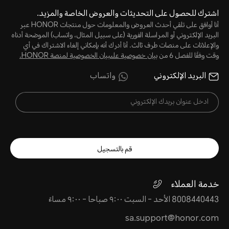
اشترك للحصول على التحديثات والعروض الخاصة والمزيد.
أنا أوافق على تلقي أحدث العروض والمعلومات حول منتجات HONOR عبر
البريد الإلكتروني أو المراسلة الفورية (على سبيل المثال، واتساب) الموضحة أدناه
والإعلانات على منصات طرف ثالث. أنا أدرك أنه بإمكاني إلغاء الاشتراك في أي
وقت وفقًا للفصل 6 من
بيان خصوصية علىبيان الخصوصية لمنصة HONOR‬.
البريد الإلكتروني
واتساب
قم بالتسجيل
خدمة العملاء
8008440443 الأحد - السبت ٩:٠٠ صباحا - ٩:٠٠ مساءً
sa.support@honor.com