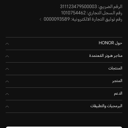
الرقم الضريبي: 311123479500003
رقم السجل التجاري: 1010754462
رقم توثيق التجارة الالكترونية: 0000093589
حول HONOR
متاجر هـونر المُعتمدة
المنتجات
المتجر
الدعم
البرمجيات والتطبيقات