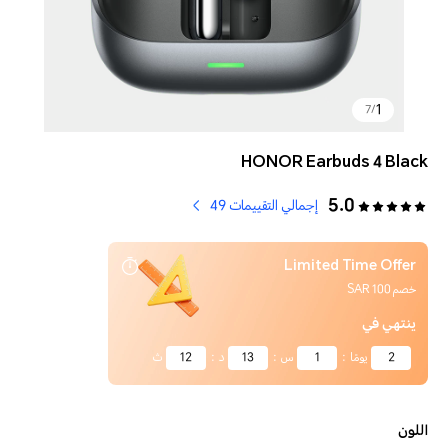
1
7
/
HONOR Earbuds 4 Black
5.0
إجمالي التقييمات 49
Limited Time Offer
خصم 100 SAR
ينتهي في
2
يومًا
:
1
س
:
13
د
:
11
ث
اللون