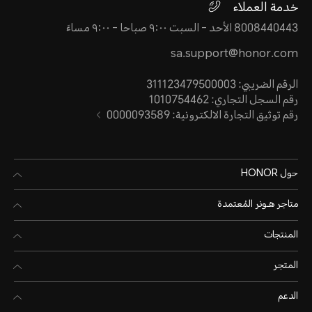
خدمة العملاء
8008440443 الأحد - السبت ٩:٠٠ صباحا - ٩:٠٠ مساءً
sa.support@honor.com
الرقم الضريبي: 311123479500003
رقم السجل التجاري: 1010754462
رقم توثيق التجارة الالكترونية: 0000093589
حول HONOR
متاجر هـونر المُعتمدة
المنتجات
المتجر
الدعم