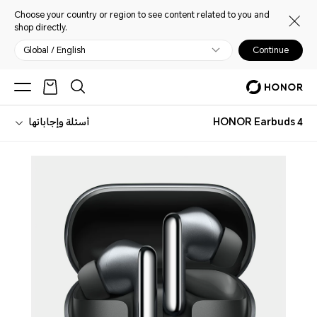
Choose your country or region to see content related to you and
shop directly.
Global / English
Continue
HONOR Earbuds 4
أسئلة وإجاباتها