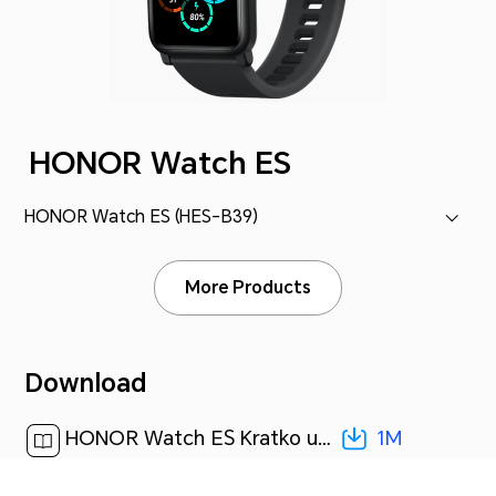
HONOR Watch ES
HONOR Watch ES (HES-B39)
More Products
Download
1M
HONOR Watch ES Kratko uputstvo-(04,HES-B39,sr-LATN)[ 1M ]